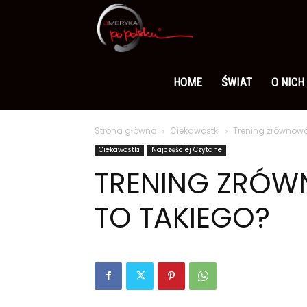
Ameryka
po
HOME
ŚWIAT
O NICH
Strona główna
Ciekawostki
Trening zrównowa
polsku
Ciekawostki
Najczęściej Czytane
TRENING ZRÓ
TO TAKIEGO?