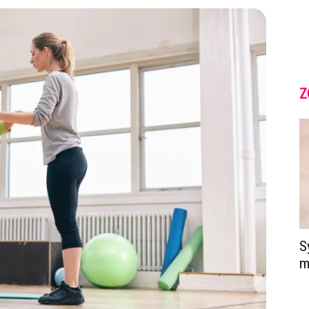
Z
S
m