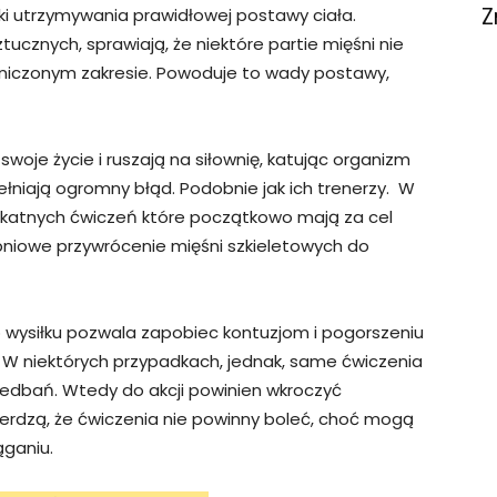
Z
uki utrzymywania prawidłowej postawy ciała.
tucznych, sprawiają, że niektóre partie mięśni nie
raniczonym zakresie. Powoduje to wady postawy,
woje życie i ruszają na siłownię, katując organizm
ełniają ogromny błąd. Podobnie jak ich trenerzy. W
likatnych ćwiczeń które początkowo mają za cel
opniowe przywrócenie mięśni szkieletowych do
o wysiłku pozwala zapobiec kontuzjom i pogorszeniu
. W niektórych przypadkach, jednak, same ćwiczenia
niedbań. Wtedy do akcji powinien wkroczyć
ierdzą, że ćwiczenia nie powinny boleć, choć mogą
ąganiu.