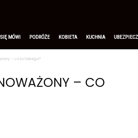
 SIĘ MÓWI
PODRÓŻE
KOBIETA
KUCHNIA
UBEZPIECZ
żony – co to takiego?
WNOWAŻONY – CO