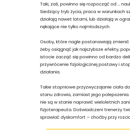
Taki, zaś, powinno się rozpocząć od … na
Siedzący tryb życia, praca w warunkach sz
działają nawet latami, lub działają w og
nękające nie tylko najmłodszych.
Osoby, które nagle postanawiają zmienić s
żeby osiągnąć jak najszybsze efekty, pop
istocie zacząć się powinno od bardzo de
przywrócenie fizjologicznej postawy i st
działania.
Takie stopniowe przyzwyczajanie ciała d
stanu zdrowia, zamiast jego polepszenia
nie są w stanie naprawić wieloletnich za
fizjoterapeuta. Doświadczeni trenerzy tw
sprawiać dyskomfort – choćby przy rozci