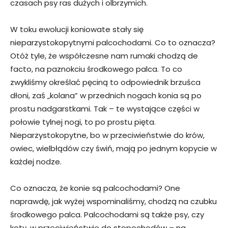
czasach psy ras dużych i olbrzymich.
W toku ewolucji koniowate stały się
nieparzystokopytnymi palcochodami. Co to oznacza?
Otóż tyle, że współczesne nam rumaki chodzą de
facto, na paznokciu środkowego palca. To co
zwykliśmy określać pęciną to odpowiednik brzuśca
dłoni, zaś „kolana” w przednich nogach konia są po
prostu nadgarstkami. Tak – te wystające części w
połowie tylnej nogi, to po prostu pięta.
Nieparzystokopytne, bo w przeciwieństwie do krów,
owiec, wielbłądów czy świń, mają po jednym kopycie w
każdej nodze.
Co oznacza, że konie są palcochodami? One
naprawdę, jak wyżej wspominaliśmy, chodzą na czubku
środkowego palca. Palcochodami są także psy, czy
koty, w przeciwieństwie do stopochodów – na