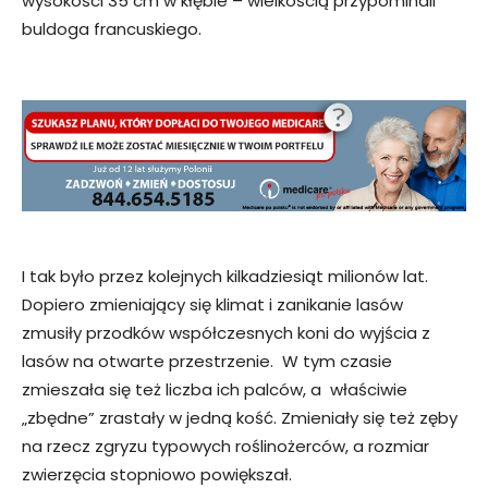
wysokości 35 cm w kłębie – wielkością przypominali
buldoga francuskiego.
I tak było przez kolejnych kilkadziesiąt milionów lat.
Dopiero zmieniający się klimat i zanikanie lasów
zmusiły przodków współczesnych koni do wyjścia z
lasów na otwarte przestrzenie. W tym czasie
zmieszała się też liczba ich palców, a właściwie
„zbędne” zrastały w jedną kość. Zmieniały się też zęby
na rzecz zgryzu typowych roślinożerców, a rozmiar
zwierzęcia stopniowo powiększał.