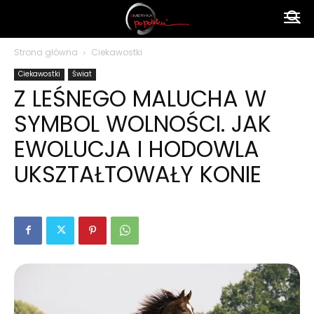
Ameryka
Strona główna
Ciekawostki
Ciekawostki
Świat
po
Z LEŚNEGO MALUCHA W
SYMBOL WOLNOŚCI. JAK
polsku
EWOLUCJA I HODOWLA
UKSZTAŁTOWAŁY KONIE