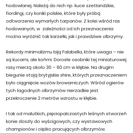
hodowlanej. Należą do nich np. kuce szetlandzkie,
fiordingi, czy koniki polskie, które były próbą
odtworzenia wymarłych tarpanów. Z kolei wśród ras
hodowanych, w zależności od ich przeznaczenia
można wyróżnić tak karzełki, jak i prawdziwe olbrzymy.
Rekordy minimalizmu biją Falabella, które uwaga – nie
są kucami, ale końmi. Dorosłe osobniki tej miniaturowej
rasy mierzą około 30 – 60 cm w kłębie. Na drugim
biegunie stoją brytyjskie shire, których przeznaczeniem
było ciągnięcie wozów browarniczych. Wśród ogierów
tych łagodnych olbrzymów nierzadkie jest
przekroczenie 2 metrów wzrostu w kłębie.
I tak od malutkich, pięciopalczastych leśnych stworzeń
konie doszły do wyścigowych, czy wystawowych
championów i ciężko pracujących olbrzymów.