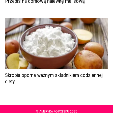
Przepis na domową nalewkę melisową
Skrobia oporna ważnym składnikiem codziennej
diety
© AMERYKA PO POLSKU 2025