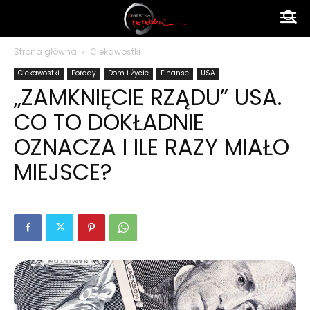
Ameryka
Strona główna
Ciekawostki
Ciekawostki
Porady
Dom i Życie
Finanse
USA
po
„ZAMKNIĘCIE RZĄDU” USA.
CO TO DOKŁADNIE
polsku
OZNACZA I ILE RAZY MIAŁO
MIEJSCE?