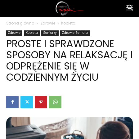
Ameryka
Strona główna
Zdrowie
Kobieta
Zdrowie
Kobieta
Seniorzy
Zdrowie Seniora
po
PROSTE I SPRAWDZONE
SPOSOBY NA RELAKSACJĘ I
polsku
ODPRĘŻENIE SIĘ W
CODZIENNYM ŻYCIU