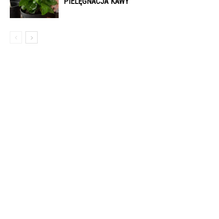
PIELĘGNACJA KAWY