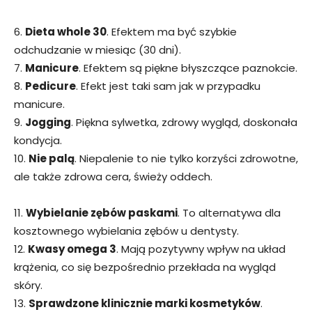
6.
Dieta whole 30
. Efektem ma być szybkie
odchudzanie w miesiąc (30 dni).
7.
Manicure
. Efektem są piękne błyszczące paznokcie.
8.
Pedicure
. Efekt jest taki sam jak w przypadku
manicure.
9.
Jogging
. Piękna sylwetka, zdrowy wygląd, doskonała
kondycja.
10.
Nie palą
. Niepalenie to nie tylko korzyści zdrowotne,
ale także zdrowa cera, świeży oddech.
11.
Wybielanie zębów paskami
. To alternatywa dla
kosztownego wybielania zębów u dentysty.
12.
Kwasy omega 3
. Mają pozytywny wpływ na układ
krążenia, co się bezpośrednio przekłada na wygląd
skóry.
13.
Sprawdzone klinicznie marki kosmetyków
.