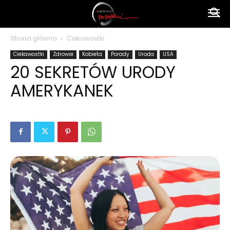
Ameryka
Strona główna
Ciekawostki
Ciekawostki
Zdrowie
Kobieta
Porady
Uroda
USA
po
20 SEKRETÓW URODY
AMERYKANEK
polsku