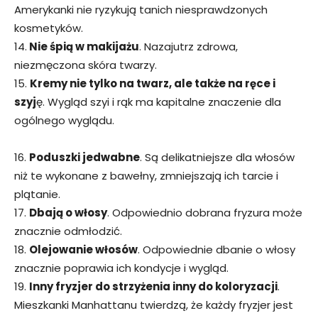
Amerykanki nie ryzykują tanich niesprawdzonych
kosmetyków.
14.
Nie śpią w makijażu
. Nazajutrz zdrowa,
niezmęczona skóra twarzy.
15.
Kremy nie tylko na twarz, ale także na ręce i
szyj
ę. Wygląd szyi i rąk ma kapitalne znaczenie dla
ogólnego wyglądu.
16.
Poduszki jedwabne
. Są delikatniejsze dla włosów
niż te wykonane z bawełny, zmniejszają ich tarcie i
plątanie.
17.
Dbają o włosy
. Odpowiednio dobrana fryzura może
znacznie odmłodzić.
18.
Olejowanie włosów
. Odpowiednie dbanie o włosy
znacznie poprawia ich kondycje i wygląd.
19.
Inny fryzjer do strzyżenia inny do koloryzacji
.
Mieszkanki Manhattanu twierdzą, że każdy fryzjer jest