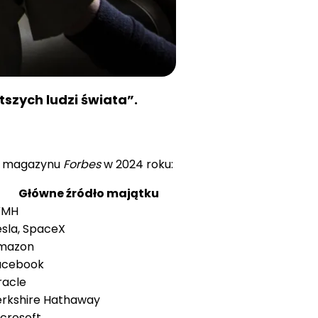
szych ludzi świata”.
ług magazynu
Forbes
w 2024 roku:
Główne źródło majątku
VMH
sla, SpaceX
mazon
acebook
racle
erkshire Hathaway
crosoft