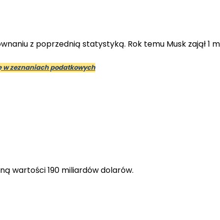
aniu z poprzednią statystyką. Rok temu Musk zajął 1 miej
gę w zeznaniach podatkowych
uną wartości 190 miliardów dolarów.