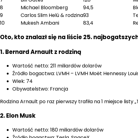
8
Michael Bloomberg
94,5
Bl
9
Carlos Slim Helú & rodzina
93
Te
10
Mukesh Ambani
83,4
Re
Oto, kto znalazł się na liście 25. najbogatszyc
1. Bernard Arnault z rodziną
Wartość netto: 211 miliardów dolarów
Źródło bogactwa: LVMH – LVMH Moët Hennessy Louis
Wiek: 74
Obywatelstwo: Francja
Rodzina Arnault po raz pierwszy trafiła na 1 miejsce list
2. Elon Musk
Wartość netto: 180 miliardów dolarów
Źródło bogactwa: Tesla, SpaceX