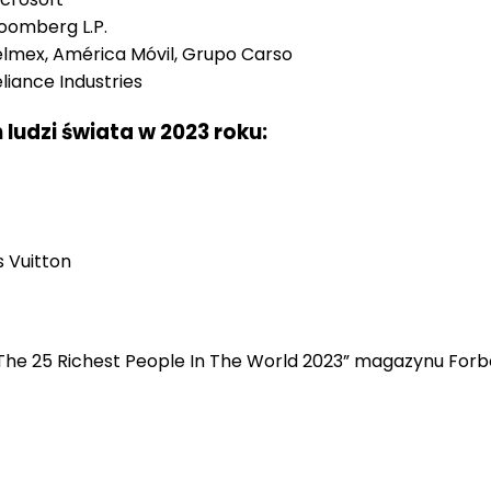
oomberg L.P.
lmex, América Móvil, Grupo Carso
liance Industries
h ludzi świata w 2023 roku:
 Vuitton
y „The 25 Richest People In The World 2023” magazynu Forbe