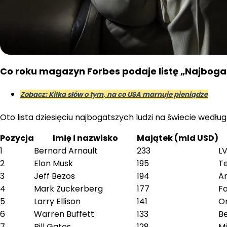
Co roku magazyn Forbes podaje listę „Najbogat
Zobacz: Kilka słów o tym, na co USA marnuje pieniądze
Oto lista dziesięciu najbogatszych ludzi na świecie wed
Pozycja
Imię i nazwisko
Majątek (mld USD)
1
Bernard Arnault
233
L
2
Elon Musk
195
Te
3
Jeff Bezos
194
A
4
Mark Zuckerberg
177
F
5
Larry Ellison
141
O
6
Warren Buffett
133
B
7
Bill Gates
128
Mi