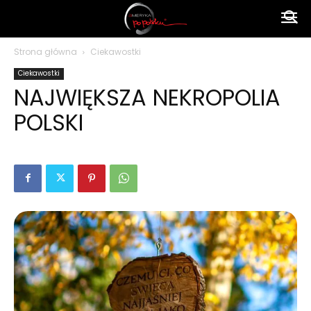
Ameryka
Strona główna
Ciekawostki
Ciekawostki
po
NAJWIĘKSZA NEKROPOLIA
POLSKI
polsku