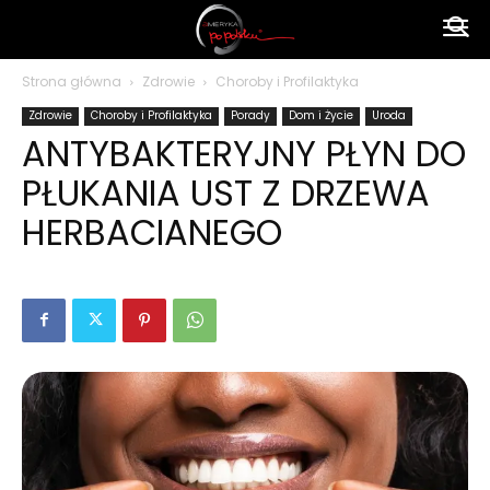
Ameryka
Strona główna
Zdrowie
Choroby i Profilaktyka
Zdrowie
Choroby i Profilaktyka
Porady
Dom i Życie
Uroda
po
ANTYBAKTERYJNY PŁYN DO
PŁUKANIA UST Z DRZEWA
polsku
HERBACIANEGO