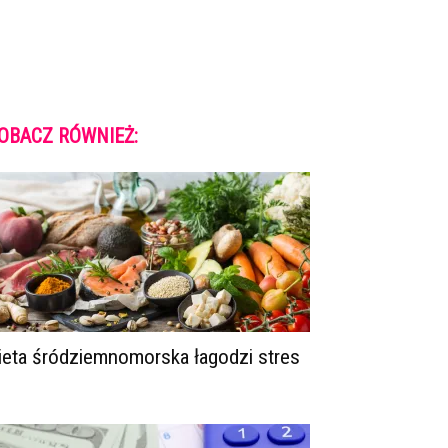
OBACZ RÓWNIEŻ:
ieta śródziemnomorska łagodzi stres