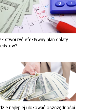
ak stworzyć efektywny plan spłaty
redytów?
dzie najlepiej ulokować oszczędności