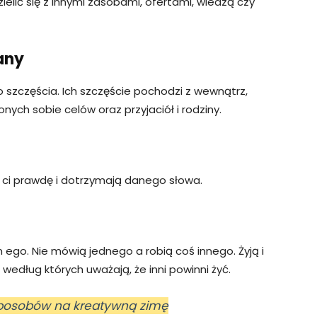
elić się z innymi zasobami, ofertami, wiedzą czy
nany
 szczęścia. Ich szczęście pochodzi z wewnątrz,
nych sobie celów oraz przyjaciół i rodziny.
ą ci prawdę i dotrzymają danego słowa.
ym ego. Nie mówią jednego a robią coś innego. Żyją i
według których uważają, że inni powinni żyć.
sposobów na kreatywną zimę