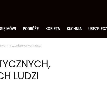
 SIĘ MÓWI
PODRÓŻE
KOBIETA
KUCHNIA
UBEZPIECZ
znych, niezakłamanych ludzi
TYCZNYCH,
H LUDZI