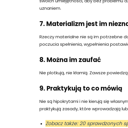
swoich umiejętności, aby bez problemu dzi
uznaniem.
7. Materializm jest im niez
Rzeczy materialne nie są im potrzebne do
poczucia spełnienia, wypełnienia postawio
8. Można im zaufać
Nie plotkują, nie kłamią. Zawsze powiedz
9. Praktykują to co mówią
Nie są hipokrytami i nie kierują się własn
praktykują zasady, które wprowadzają lub 
Zobacz także: 20 sprawdzonych 