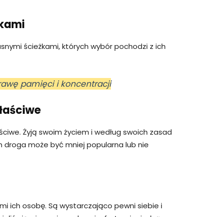
żkami
snymi ścieżkami, których wybór pochodzi z ich
rawę pamięci i koncentracji
właściwe
aściwe. Żyją swoim życiem i według swoich zasad
ich droga może być mniej popularna lub nie
yćmi ich osobę. Są wystarczająco pewni siebie i