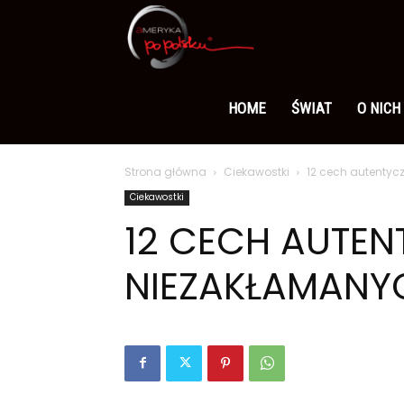
Ameryka
po
HOME
ŚWIAT
O NICH
Strona główna
Ciekawostki
12 cech autentyc
polsku
Ciekawostki
12 CECH AUTEN
NIEZAKŁAMANYC