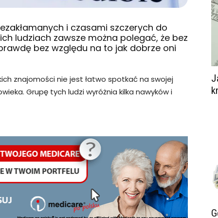
iezakłamanych i czasami szczerych do
akich ludziach zawsze można polegać, że bez
prawdę bez względu na to jak dobrze oni
J
kich znajomości nie jest łatwo spotkać na swojej
k
eka. Grupę tych ludzi wyróżnia kilka nawyków i
G