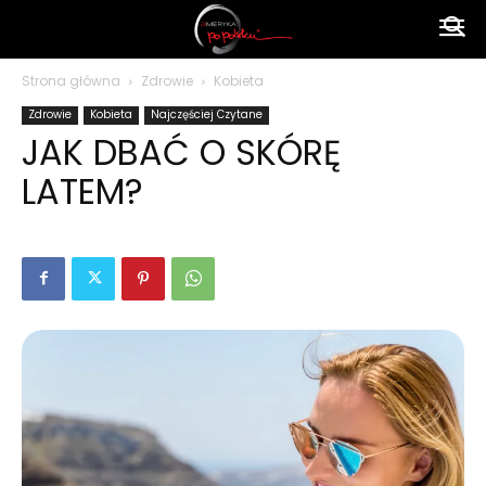
Ameryka
Strona główna
Zdrowie
Kobieta
Zdrowie
Kobieta
Najczęściej Czytane
po
JAK DBAĆ O SKÓRĘ
LATEM?
polsku