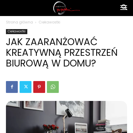
Ameryka
Strona główna
Ciekawostki
Ciekawostki
po
JAK ZAARANŻOWAĆ
KREATYWNĄ PRZESTRZEŃ
polsku
BIUROWĄ W DOMU?