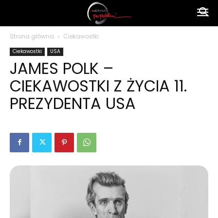
Ameryka
Strona główna
Ciekawostki
Ciekawostki
USA
po
JAMES POLK –
CIEKAWOSTKI Z ŻYCIA 11.
polsku
PREZYDENTA USA