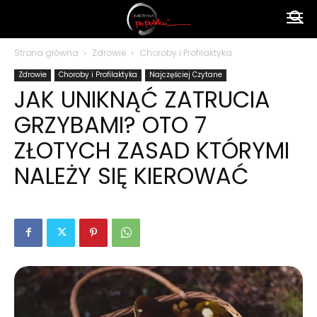
Ameryka
Strona główna
Zdrowie
Choroby i Profilaktyka
Zdrowie
Choroby i Profilaktyka
Najczęściej Czytane
po
JAK UNIKNĄĆ ZATRUCIA
GRZYBAMI? OTO 7
polsku
ZŁOTYCH ZASAD KTÓRYMI
NALEŻY SIĘ KIEROWAĆ