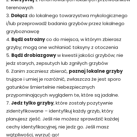
terenowych
3.
Dołącz
do lokalnego towarzystwa mykologicznego
i/lub przeprowadź badania grzybów przez lokalnego
grzyboznawcę
4.
Bądź ostrożny
co do miejsca, w którym zbierasz
grzyby; mogą one wchłaniać toksyny z otoczenia
5.
Bądź drobiazgowy
w kwestii jakości grzybów; nie
jedz starych, zepsutych lub zgniłych grzybów
6. Zanim zaczniesz zbierać,
poznaj lokalne grzyby
trujące i umiej je rozróżnić, zwłaszcza że jest sporo
gatunków śmiertelnie niebezpiecznych
przypominających wyglądem te, które są jadalne.
7.
Jedz tylko grzyby
, które zostały pozytywnie
zidentyfikowane – identyfikuj każdy grzyb, który
planujesz zjeść. Jeśli nie możesz sprawdzić każdej
cechy identyfikacyjnej, nie jedz go. Jeśli masz
wątpliwości, wyrzuć go!