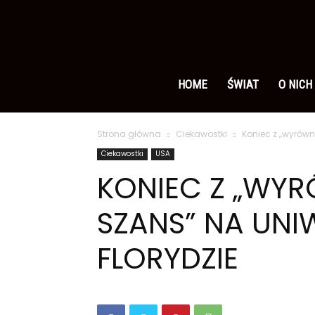
Ameryka
po
HOME
ŚWIAT
O NICH
Strona główna
Ciekawostki
Koniec z „wyrów
polsku
Ciekawostki
USA
KONIEC Z „WY
SZANS” NA UNI
FLORYDZIE