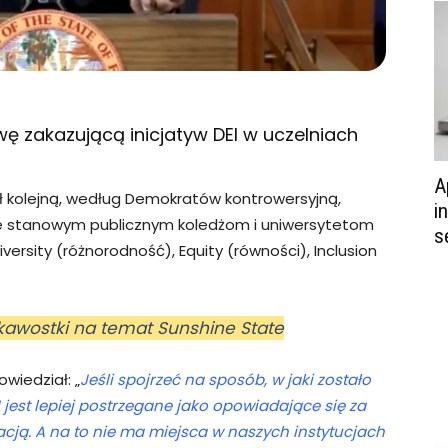
ę zakazującą inicjatyw DEI w uczelniach
A
ł kolejną, według Demokratów kontrowersyjną,
i
 stanowym publicznym koledżom i uniwersytetom
s
ersity (różnorodność), Equity (równości), Inclusion
iekawostki na temat Sunshine State
wiedział: „
Jeśli spojrzeć na sposób, w jaki zostało
 jest lepiej postrzegane jako opowiadające się za
cją. A na to nie ma miejsca w naszych instytucjach