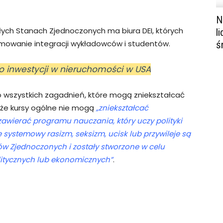
N
łych Stanach Zjednoczonych ma biura DEI, których
l
romowanie integracji wykładowców i studentów.
ś
o inwestycji w nieruchomości w USA
 wszystkich zagadnień, które mogą zniekształcać
 że kursy ogólne nie mogą
„zniekształcać
awierać programu nauczania, który uczy polityki
e systemowy rasizm, seksizm, ucisk lub przywileje są
w Zjednoczonych i zostały stworzone w celu
litycznych lub ekonomicznych”
.