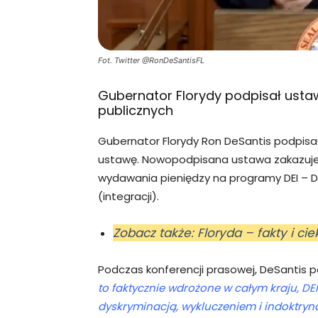
Fot. Twitter @RonDeSantisFL
Gubernator Florydy podpisał ustaw
publicznych
Gubernator Florydy Ron DeSantis podpisa
ustawę. Nowopodpisana ustawa zakazuje
wydawania pieniędzy na programy DEI – Div
(integracji).
Zobacz także: Floryda – fakty i c
Podczas konferencji prasowej, DeSantis po
to faktycznie wdrożone w całym kraju, DEI
dyskryminacją, wykluczeniem i indoktryna