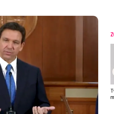
Z
T
m