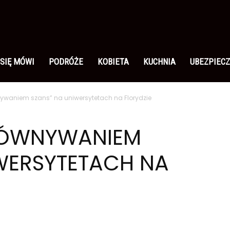
 SIĘ MÓWI
PODRÓŻE
KOBIETA
KUCHNIA
UBEZPIECZ
nywaniem szans” na uniwersytetach na Florydzie
RÓWNYWANIEM
WERSYTETACH NA