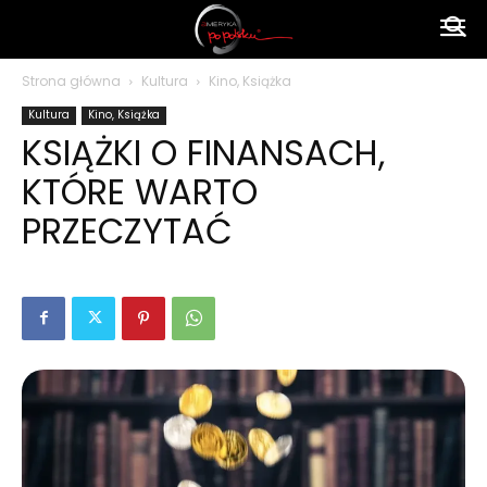
Ameryka
Strona główna
Kultura
Kino, Książka
Kultura
Kino, Książka
po
KSIĄŻKI O FINANSACH,
KTÓRE WARTO
polsku
PRZECZYTAĆ