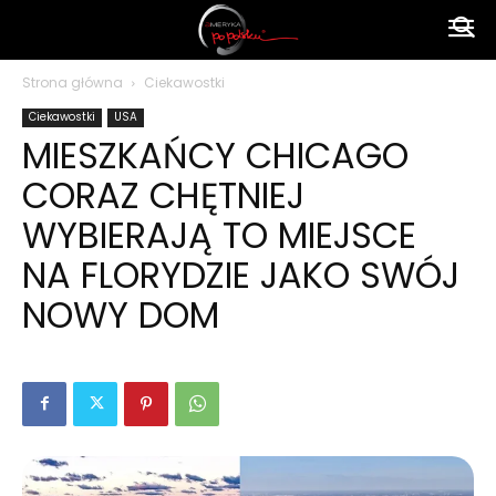
Ameryka
Strona główna
Ciekawostki
Ciekawostki
USA
po
MIESZKAŃCY CHICAGO
CORAZ CHĘTNIEJ
polsku
WYBIERAJĄ TO MIEJSCE
NA FLORYDZIE JAKO SWÓJ
NOWY DOM