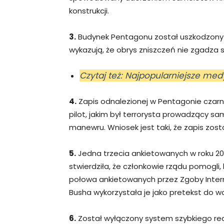
konstrukcji.
3.
Budynek Pentagonu został uszkodzony p
wykazują, że obrys zniszczeń nie zgadza 
Czytaj też: Najpopularniejsze me
4.
Zapis odnalezionej w Pentagonie czarn
pilot, jakim był terrorysta prowadzący sa
manewru. Wniosek jest taki, że zapis zos
5.
Jedna trzecia ankietowanych w roku 20
stwierdziła, że członkowie rządu pomogli,
połowa ankietowanych przez Zgoby Intern
Busha wykorzystała je jako pretekst do wo
6.
Został wyłączony system szybkiego re