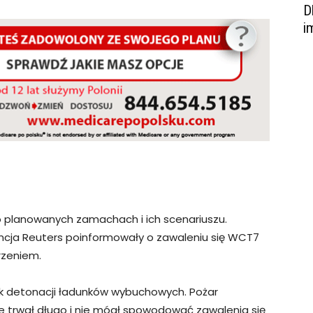
D
i
 o planowanych zamachach i ich scenariuszu.
encja Reuters poinformowały o zawaleniu się WCT7
rzeniem.
ek detonacji ładunków wybuchowych. Pożar
trwał długo i nie mógł spowodować zawalenia się