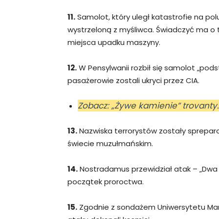
11.
Samolot, który uległ katastrofie na polu
wystrzeloną z myśliwca. Świadczyć ma o t
miejsca upadku maszyny.
12.
W Pensylwanii rozbił się samolot „pods
pasażerowie zostali ukryci przez CIA.
Zobacz: „Żywe kamienie” trovanty.
13.
Nazwiska terrorystów zostały sprepar
świecie muzułmańskim.
14.
Nostradamus przewidział atak – „Dwa 
początek proroctwa.
15.
Zgodnie z sondażem Uniwersytetu Mary