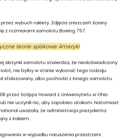
rzez wybuch rakiety. Zdjęcia zniszczeń ściany
się z rozmiarami samolotu Boeing 757.
dyczne teorie spiskowe Ameryki
ej skrzynki samolotu stwierdza, że niedoświadczony
molot, nie byłby w stanie wykonać tego rodzaju
tał sfałszowany, albo pochodzi z innego samolotu.
06 przez Scripps Howard z Uniwersytetu w Ohio
 lub nie uczynili nic, aby zapobiec atakom. Natomiast
ational uważała, że administracja prezydenta
jny z Irakiem.
agowania w wypadku naruszenia przestrzeni