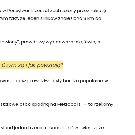
 w Pensylwanii, został zestrzelony przez rakietę
ym fakt, że jeden silników znaleziono 8 km od
tawiony”, prawdziwy wylądował szczęśliwie, a
 Czym są i jak powstają?
owane, gdyż prawdziwe były bardzo popularne w
stalowe ptaki spadną na Metropolis” – to rzekomy
land jedna trzecia respondentów twierdzi, że