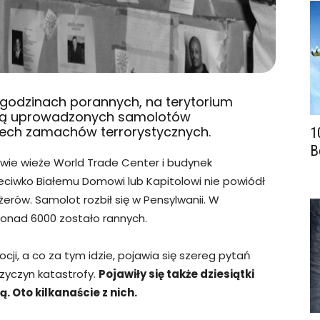
w godzinach porannych, na terytorium
cą uprowadzonych samolotów
erech zamachów terrorystycznych.
1
B
ie wieże World Trade Center i budynek
eciwko Białemu Domowi lub Kapitolowi nie powiódł
erów. Samolot rozbił się w Pensylwanii. W
onad 6000 zostało rannych.
cji, a co za tym idzie, pojawia się szereg pytań
zyczyn katastrofy.
Pojawiły się także dziesiątki
. Oto kilkanaście z nich.