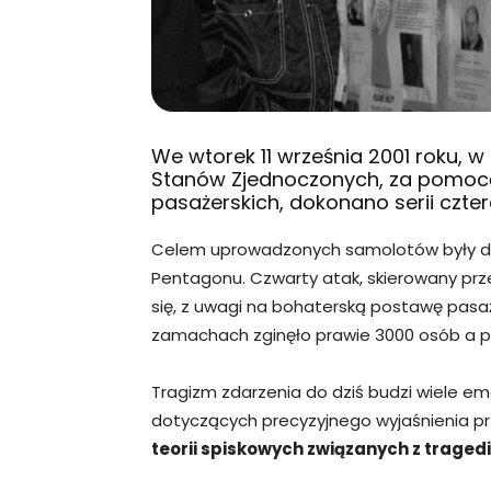
We wtorek 11 września 2001 roku, 
Stanów Zjednoczonych, za pomo
pasażerskich, dokonano serii czt
Celem uprowadzonych samolotów były dw
Pentagonu. Czwarty atak, skierowany prz
się, z uwagi na bohaterską postawę pasaż
zamachach zginęło prawie 3000 osób a p
Tragizm zdarzenia do dziś budzi wiele emo
dotyczących precyzyjnego wyjaśnienia pr
teorii spiskowych związanych z tragedią