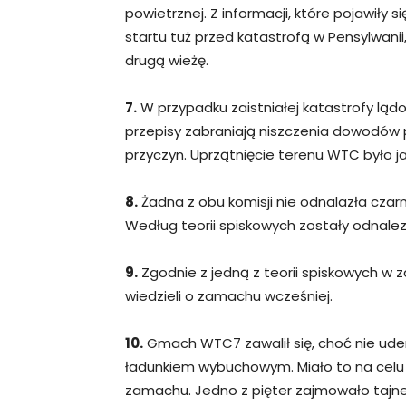
powietrznej. Z informacji, które pojawiły 
startu tuż przed katastrofą w Pensylwanii
drugą wieżę.
7.
W przypadku zaistniałej katastrofy lądo
przepisy zabraniają niszczenia dowodów 
przyczyn. Uprzątnięcie terenu WTC było 
8.
Żadna z obu komisji nie odnalazła czar
Według teorii spiskowych zostały odnalezi
9.
Zgodnie z jedną z teorii spiskowych w z
wiedzieli o zamachu wcześniej.
10.
Gmach WTC7 zawalił się, choć nie uder
ładunkiem wybuchowym. Miało to na celu
zamachu. Jedno z pięter zajmowało tajne 