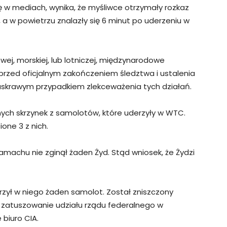
się w mediach, wynika, że myśliwce otrzymały rozkaz
, a w powietrzu znalazły się 6 minut po uderzeniu w
wej, morskiej, lub lotniczej, międzynarodowe
przed oficjalnym zakończeniem śledztwa i ustalenia
jaskrawym przypadkiem zlekceważenia tych działań.
nych skrzynek z samolotów, które uderzyły w WTC.
one 3 z nich.
amachu nie zginął żaden Żyd. Stąd wniosek, że Żydzi
zył w niego żaden samolot. Został zniszczony
 zatuszowanie udziału rządu federalnego w
biuro CIA.