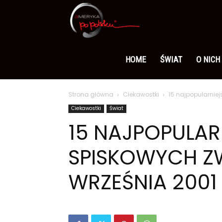
Ameryka
po
HOME
ŚWIAT
O NICH
Strona główna
Ciekawostki
15 najpopularniej
polsku
Ciekawostki
Świat
15 NAJPOPULAR
SPISKOWYCH ZW
WRZEŚNIA 2001