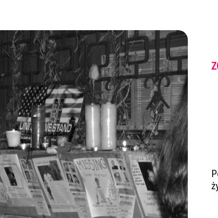
Z
P
ż