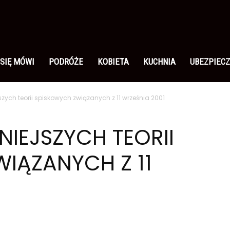
 SIĘ MÓWI
PODRÓŻE
KOBIETA
KUCHNIA
UBEZPIECZ
szych teorii spiskowych związanych z 11 września 2001
NIEJSZYCH TEORII
IĄZANYCH Z 11