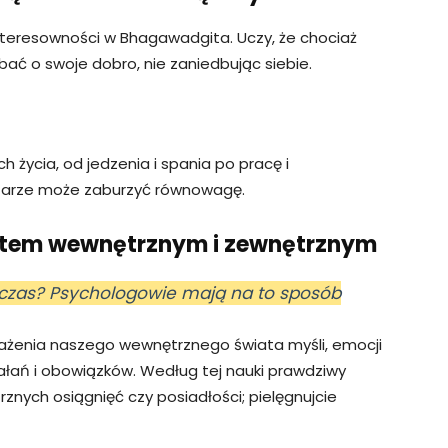
teresowności w Bhagawadgita. Uczy, że chociaż
ać o swoje dobro, nie zaniedbując siebie.
 życia, od jedzenia i spania po pracę i
szarze może zaburzyć równowagę.
atem wewnętrznym i zewnętrznym
 czas? Psychologowie mają na to sposób
żenia naszego wewnętrznego świata myśli, emocji
łań i obowiązków. Według tej nauki prawdziwy
rznych osiągnięć czy posiadłości; pielęgnujcie