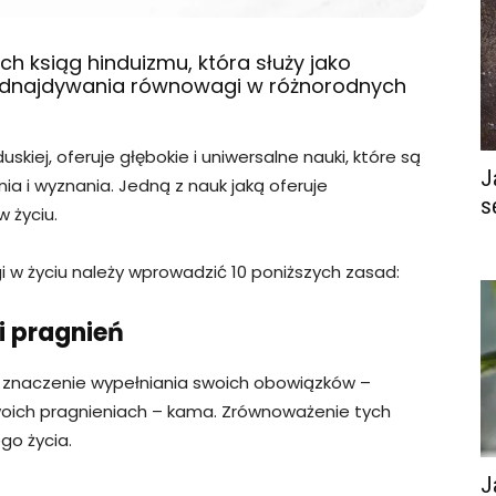
h ksiąg hinduizmu, która służy jako
odnajdywania równowagi w różnorodnych
skiej, oferuje głębokie i uniwersalne nauki, które są
J
nia i wyznania. Jedną z nauk jaką oferuje
s
 życiu.
 w życiu należy wprowadzić 10 poniższych zasad:
i pragnień
 znaczenie wypełniania swoich obowiązków –
oich pragnieniach – kama. Zrównoważenie tych
o życia.
J