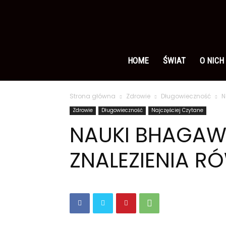
Ameryka
po
HOME
ŚWIAT
O NICH
Strona główna
Zdrowie
Długowieczność
N
polsku
Zdrowie
Długowieczność
Najczęściej Czytane
NAUKI BHAGAW
ZNALEZIENIA 