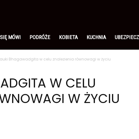
 SIĘ MÓWI
PODRÓŻE
KOBIETA
KUCHNIA
UBEZPIECZ
auki Bhagawadgita w celu znalezienia równowagi w życiu
ADGITA W CELU
RÓWNOWAGI W ŻYCIU