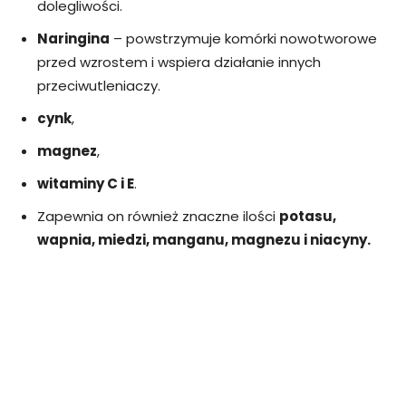
dolegliwości.
Naringina
– powstrzymuje komórki nowotworowe
przed wzrostem i wspiera działanie innych
przeciwutleniaczy.
cynk
,
magnez
,
witaminy C i E
.
Zapewnia on również znaczne ilości
potasu,
wapnia, miedzi, manganu, magnezu i niacyny.