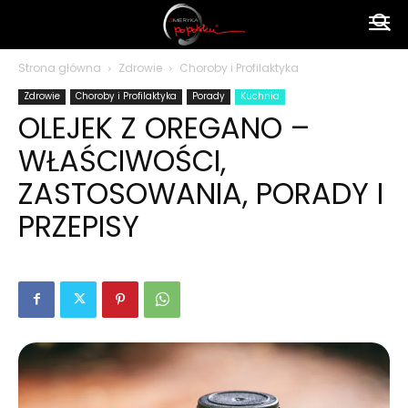
Ameryka
Strona główna
Zdrowie
Choroby i Profilaktyka
Zdrowie
Choroby i Profilaktyka
Porady
Kuchnia
po
OLEJEK Z OREGANO –
WŁAŚCIWOŚCI,
polsku
ZASTOSOWANIA, PORADY I
PRZEPISY