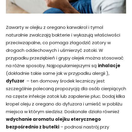
Zawarty w olejku z oregano karwakrol i tymol
naturalnie zwalczają bakterie i wykazują właściwości
przeciwzapalne, co pomaga złagodzić zatory w
drogach oddechowych i uśmierzyć zatoki. W
przypadku przeziębień i grypy olejek można stosować
na różne sposoby. Najpopularniejszymi są
inhalacje
(dokładnie takie same jak w przypadku alergii ),
dyfuzor
– ten domowy środek leczniczy jest
szczególnie polecaną propozycją dla osób cierpiących
na częste infekcje zatok lub zapalenie płuc. Dodaj kilka
kropel oleju z oregano do dyfuzora i umieść w pobliżu
miejsca w którym siedzisz. Doskonale działa również
wdychanie aromatu olejku eterycznego
bezpośrednio z butelki
– podnosi nastrój przy