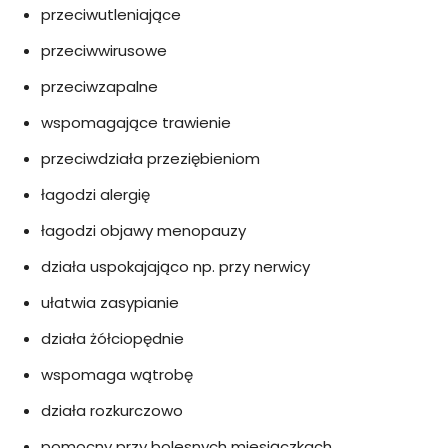
przeciwutleniające
przeciwwirusowe
przeciwzapalne
wspomagające trawienie
przeciwdziała przeziębieniom
łagodzi alergię
łagodzi objawy menopauzy
działa uspokajająco np. przy
nerwicy
u
łatwia
zasypianie
działa
żółciopędnie
w
spomaga
wątrobę
d
ziała rozkurczowo
pomocny przy bolesnych miesiączkach