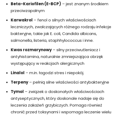
Beta-Kariofilen (E-BCP)
– jest znanym środkiem
przeciwzapalnym
Karwakrol
– fenol o silnych właściwościach
leczniczych, zwalczających różnego rodzaju infekcje
bakteryjne, takie jak E. coli, Candida albicans,
salmonella, listeria, staphhylococcus i inne.
Kwas rozmarynowy
– silny przeciwutleniacz i
antyhistamina, naturalnie zmniejszająca obrzęk
występujący w reakcjach alergicznych
Linalol
– m.in. łagodzi stres i niepokój.
Terpeny
– pełnią silne właściwości antybakteryjne
Tymol
– związek o doskonałych właściwościach
antyseptycznych, który doskonale nadaje się do
leczenia zakażeń grzybiczych. Pomaga również
chronić przed toksynami i wspomaga leczenie wielu