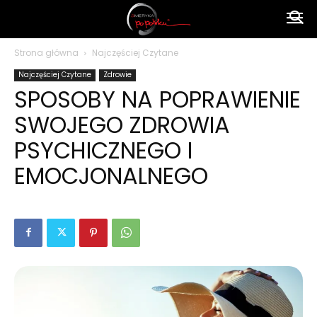
Ameryka
Strona główna
Najczęściej Czytane
Najczęściej Czytane
Zdrowie
po
SPOSOBY NA POPRAWIENIE
SWOJEGO ZDROWIA
polsku
PSYCHICZNEGO I
EMOCJONALNEGO