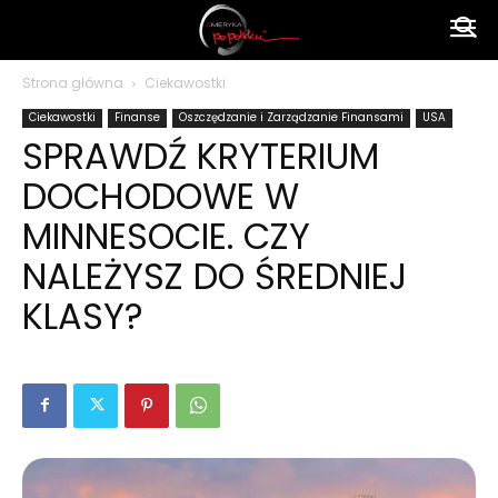
Ameryka
Strona główna
Ciekawostki
Ciekawostki
Finanse
Oszczędzanie i Zarządzanie Finansami
USA
po
SPRAWDŹ KRYTERIUM
DOCHODOWE W
polsku
MINNESOCIE. CZY
NALEŻYSZ DO ŚREDNIEJ
KLASY?