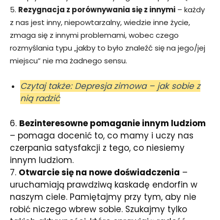
5.
Rezygnacja z porównywania się z innymi
– każdy
z nas jest inny, niepowtarzalny, wiedzie inne życie,
zmaga się z innymi problemami, wobec czego
rozmyślania typu „jakby to było znaleźć się na jego/jej
miejscu” nie ma żadnego sensu.
Czytaj także: Depresja zimowa – jak sobie z
nią radzić
6.
Bezinteresowne pomaganie innym ludziom
– pomaga docenić to, co mamy i uczy nas
czerpania satysfakcji z tego, co niesiemy
innym ludziom.
7.
Otwarcie się na nowe doświadczenia
–
uruchamiają prawdziwą kaskadę endorfin w
naszym ciele. Pamiętajmy przy tym, aby nie
robić niczego wbrew sobie. Szukajmy tylko