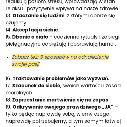
redukują poziom stresu, wprowadzają w stan
relaksu i pozytywnie wpływa na nasze zdrowie.
13.
Otaczanie się ludźmi
, z którymi dobrze się
czujemy.
14.
Akceptacja siebie
.
15.
Dbanie o ciało
– codzienne rytuały i zabiegi
pielęgnacyjne odprężają i poprawiają humor.
Zobacz też: 9 sposobów na odnalezienie
swojej pasji
16.
Traktowanie problemów jako wyzwań.
17.
Szacunek do siebie
, swoich wartości i zasad
moralnych.
18.
Zaprzestanie martwienia się na zapas.
19.
Odkrywanie swojego prawdziwego „JA”
–
tylko będąc naprawdę sobą, wiemy czego
naprawdę potrzebujemy, a tym samym łatwiej