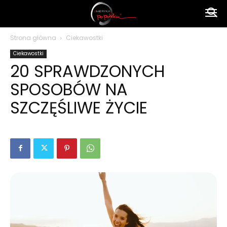
Ameryka
Strona główna
Ciekawostki
Ciekawostki
po
20 SPRAWDZONYCH
SPOSOBÓW NA
polsku
SZCZĘŚLIWE ŻYCIE