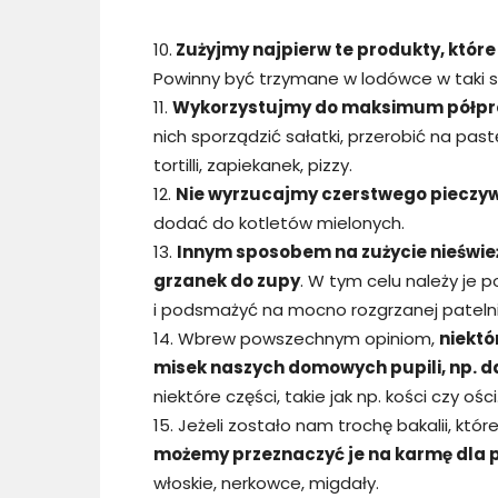
10.
Zużyjmy najpierw te produkty, które
Powinny być trzymane w lodówce w taki sp
11.
Wykorzystujmy do maksimum półpr
nich sporządzić sałatki, przerobić na pas
tortilli, zapiekanek, pizzy.
12.
Nie wyrzucajmy czerstwego pieczy
dodać do kotletów mielonych.
13.
Innym sposobem na zużycie nieświeże
grzanek do zupy
. W tym celu należy je 
i podsmażyć na mocno rozgrzanej patelni
14. Wbrew powszechnym opiniom,
niektó
misek naszych domowych pupili, np. d
niektóre części, takie jak np. kości czy ości
15. Jeżeli zostało nam trochę bakalii, kt
możemy przeznaczyć je na karmę dla 
włoskie, nerkowce, migdały.