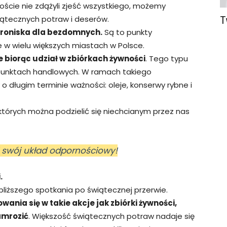
goście nie zdążyli zjeść wszystkiego, możemy
ątecznych potraw i deserów.
T
hroniska dla bezdomnych.
Są to punkty
 w wielu większych miastach w Polsce.
 biorąc udział w zbiórkach żywności
. Tego typu
 punktach handlowych. W ramach takiego
 długim terminie ważności: oleje, konserwy rybne i
 których można podzielić się niechcianym przez nas
j swój układ odpornościowy!
.
liższego spotkania po świątecznej przerwie.
ania się w takie akcje jak zbiórki żywności,
amrozić
. Większość świątecznych potraw nadaje się