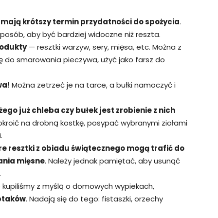
 mają krótszy termin przydatności do spożycia
.
osób, aby być bardziej widoczne niż reszta.
odukty
— resztki warzyw, sery, mięsa, etc. Można z
tę do smarowania pieczywa, użyć jako farsz do
wa!
Można zetrzeć je na tarce, a bułki namoczyć i
go już chleba czy bułek jest zrobienie z nich
pokroić na drobną kostkę, posypać wybranymi ziołami
.
re resztki z obiadu świątecznego mogą trafić do
ania mięsne
. Należy jednak pamiętać, aby usunąć
.
óre kupiliśmy z myślą o domowych wypiekach,
ptaków
. Nadają się do tego: fistaszki, orzechy