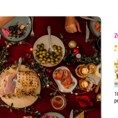
Z
1
p