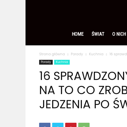
Ameryka
po
HOME
ŚWIAT
O NICH
Strona główna
Porady
Kuchnia
16 sprawd
polsku
Porady
Kuchnia
16 SPRAWDZO
NA TO CO ZRO
JEDZENIA PO Ś