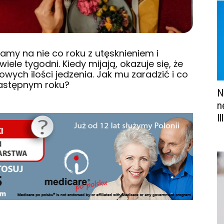
kamy na nie co roku z utęsknieniem i
ele tygodni. Kiedy mijają, okazuje się, że
wych ilości jedzenia. Jak mu zaradzić i co
następnym roku?
N
n
Il