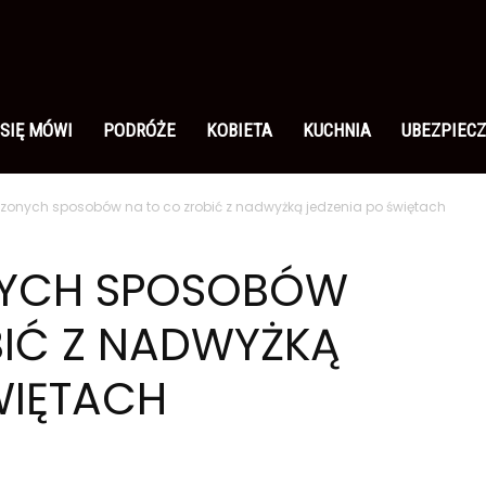
 SIĘ MÓWI
PODRÓŻE
KOBIETA
KUCHNIA
UBEZPIECZ
zonych sposobów na to co zrobić z nadwyżką jedzenia po świętach
NYCH SPOSOBÓW
BIĆ Z NADWYŻKĄ
WIĘTACH