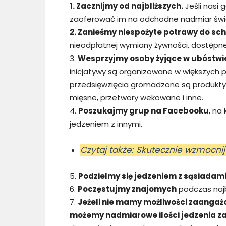
1. Zacznijmy od najbliższych.
Jeśli nasi 
zaoferować im na odchodne nadmiar świ
2. Zanieśmy niespożyte potrawy do sc
nieodpłatnej wymiany żywności, dostępne
3.
Wesprzyjmy osoby żyjące w ubóstwie
inicjatywy są organizowane w większych
przedsięwzięcia gromadzone są produkty o
mięsne, przetwory wekowane i inne.
4.
Poszukajmy grup na Facebooku
, na
jedzeniem z innymi.
Czytaj także: Skutecznie wzmocni
5.
Podzielmy się jedzeniem z sąsiadami
6.
Poczęstujmy znajomych
podczas najb
7.
Jeżeli nie mamy możliwości zaangażow
możemy nadmiarowe ilości jedzenia z