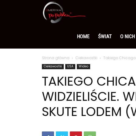
Ameryka
po
HOME
ŚWIAT
O NICH
Strona główna
Ciekawostki
Takiego Chicago n
polsku
Ciekawostki
USA
Wideo
TAKIEGO CHICA
WIDZIELIŚCIE. 
SKUTE LODEM (