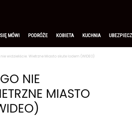
 SIĘ MÓWI
PODRÓŻE
KOBIETA
KUCHNIA
UBEZPIECZ
ie widzieliście. Wietrzne Miasto skute lodem (WIDEO)
GO NIE
WIETRZNE MIASTO
WIDEO)