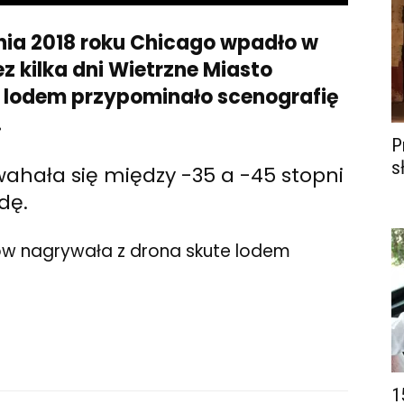
nia 2018 roku Chicago wpadło w
ez kilka dni Wietrzne Miasto
 lodem przypominało scenografię
.
P
s
hała się między -35 a -45 stopni
dę.
ów nagrywała z drona skute lodem
1