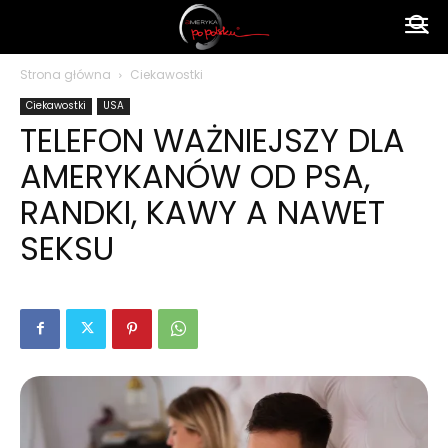
Ameryka
Strona główna
Ciekawostki
Ciekawostki
USA
po
TELEFON WAŻNIEJSZY DLA
AMERYKANÓW OD PSA,
polsku
RANDKI, KAWY A NAWET
SEKSU