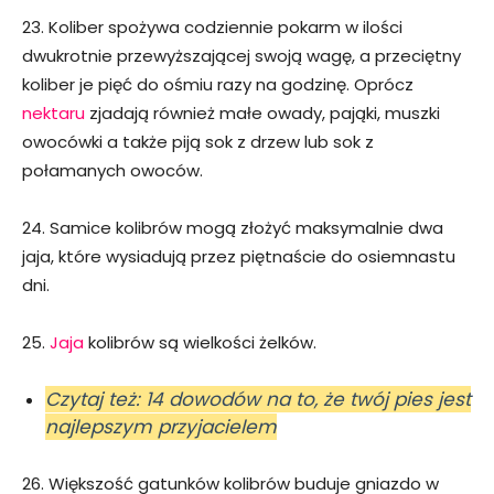
23. Koliber spożywa codziennie pokarm w ilości
dwukrotnie przewyższającej swoją wagę, a przeciętny
koliber je pięć do ośmiu razy na godzinę. Oprócz
nektaru
zjadają również małe owady, pająki, muszki
owocówki a także piją sok z drzew lub sok z
połamanych owoców.
24. Samice kolibrów mogą złożyć maksymalnie dwa
jaja, które wysiadują przez piętnaście do osiemnastu
dni.
25.
Jaja
kolibrów są wielkości żelków.
Czytaj też: 14 dowodów na to, że twój pies jest
najlepszym przyjacielem
26. Większość gatunków kolibrów buduje gniazdo w