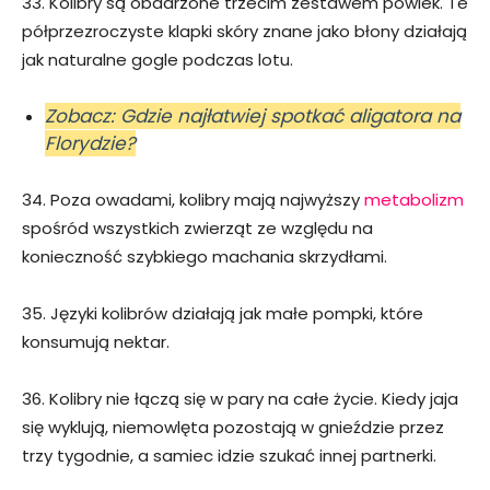
33. Kolibry są obdarzone trzecim zestawem powiek. Te
półprzezroczyste klapki skóry znane jako błony działają
jak naturalne gogle podczas lotu.
Zobacz: Gdzie najłatwiej spotkać aligatora na
Florydzie?
34. Poza owadami, kolibry mają najwyższy
metabolizm
spośród wszystkich zwierząt ze względu na
konieczność szybkiego machania skrzydłami.
35. Języki kolibrów działają jak małe pompki, które
konsumują nektar.
36. Kolibry nie łączą się w pary na całe życie. Kiedy jaja
się wyklują, niemowlęta pozostają w gnieździe przez
trzy tygodnie, a samiec idzie szukać innej partnerki.