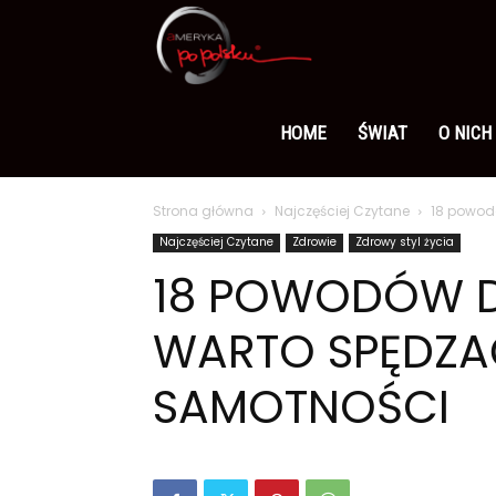
Ameryka
po
HOME
ŚWIAT
O NICH
Strona główna
Najczęściej Czytane
18 powod
polsku
Najczęściej Czytane
Zdrowie
Zdrowy styl życia
18 POWODÓW D
WARTO SPĘDZA
SAMOTNOŚCI