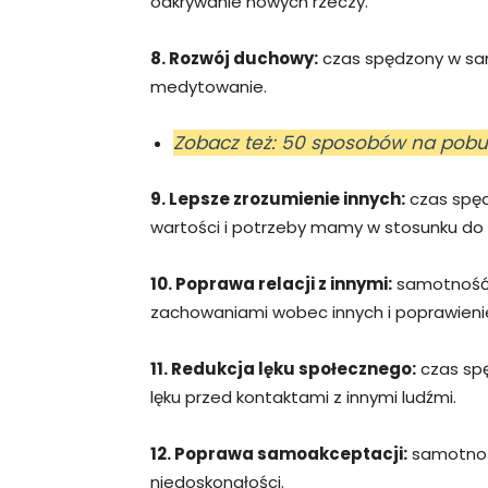
odkrywanie nowych rzeczy.
8. Rozwój duchowy:
czas spędzony w sam
medytowanie.
Zobacz też: 50 sposobów na pobu
9. Lepsze zrozumienie innych:
czas spęd
wartości i potrzeby mamy w stosunku do i
10. Poprawa relacji z innymi:
samotność 
zachowaniami wobec innych i poprawienie 
11. Redukcja lęku społecznego:
czas sp
lęku przed kontaktami z innymi ludźmi.
12. Poprawa samoakceptacji:
samotnoś
niedoskonałości.