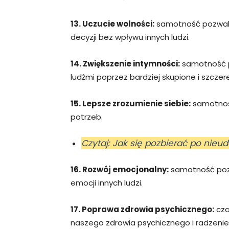
13. Uczucie wolności:
samotność pozwala
decyzji bez wpływu innych ludzi.
14. Zwiększenie intymności:
samotność p
ludźmi poprzez bardziej skupione i szcze
15. Lepsze zrozumienie siebie:
samotność
potrzeb.
Czytaj: Jak się pozbierać po nie
16. Rozwój emocjonalny:
samotność pozw
emocji innych ludzi.
17. Poprawa zdrowia psychicznego:
cza
naszego zdrowia psychicznego i radzeni