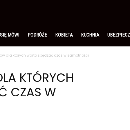
 SIĘ MÓWI
PODRÓŻE
KOBIETA
KUCHNIA
UBEZPIECZ
ów dla których warto spędzać czas w samotności
LA KTÓRYCH
Ć CZAS W