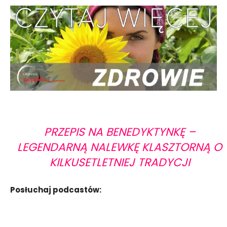
PRZEPIS NA BENEDYKTYNKĘ –
LEGENDARNĄ NALEWKĘ KLASZTORNĄ O
KILKUSETLETNIEJ TRADYCJI
Posłuchaj podcastów: