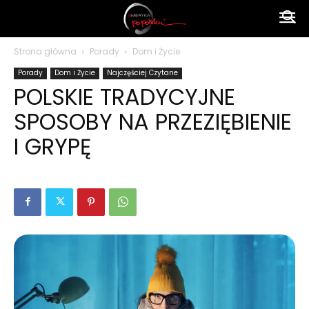
Ameryka
Strona główna
Porady
Dom i Życie
Porady
Dom i Życie
Najczęściej Czytane
po
POLSKIE TRADYCYJNE
SPOSOBY NA PRZEZIĘBIENIE
polsku
I GRYPĘ