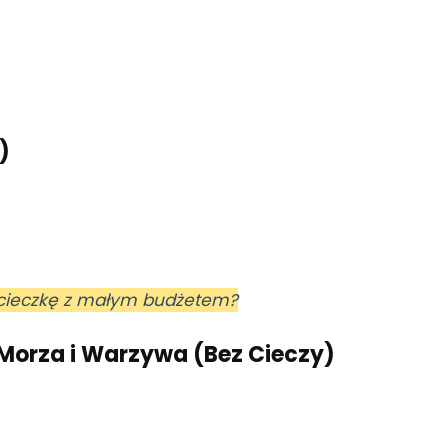
)
cieczkę z małym budżetem?
Morza i Warzywa (Bez Cieczy)