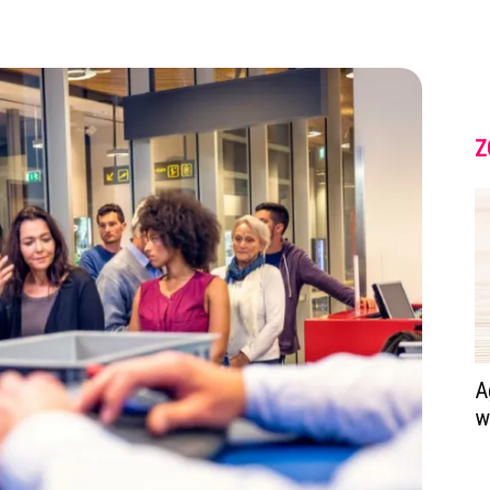
Z
A
w