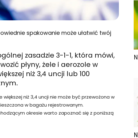
powiednie spakowanie może ułatwić twój
ólnej zasadzie 3-1-1, która mówi,
N
ozić płyny, żele i aerozole w
ększej niż 3,4 uncji lub 100
znym.
e większej niż 3,4 uncji nie może być przewożona w
ieszczona w bagażu rejestrowanym.
chodzącym okresie warto zapoznać się z poniższą
N