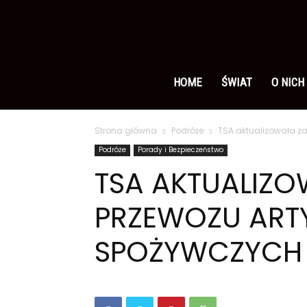
Ameryka
po
HOME
ŚWIAT
O NICH
Strona główna
Podróże
TSA aktualizowała z
polsku
Podróże
Porady i Bezpieczeństwo
TSA AKTUALIZ
PRZEWOZU AR
SPOŻYWCZYCH