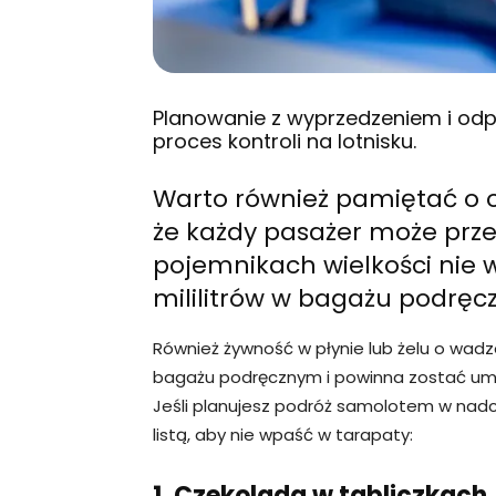
Planowanie z wyprzedzeniem i od
proces kontroli na lotnisku.
Warto również pamiętać o og
że każdy pasażer może przew
pojemnikach wielkości nie wi
mililitrów w bagażu podręc
Również żywność w płynie lub żelu o wadz
bagażu podręcznym i powinna zostać um
Jeśli planujesz podróż samolotem w nad
listą, aby nie wpaść w tarapaty:
1. Czekolada w tabliczkach