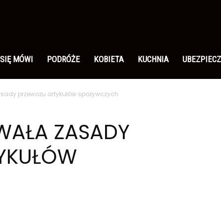
 SIĘ MÓWI
PODRÓŻE
KOBIETA
KUCHNIA
UBEZPIECZ
asady przewozu artykułów spożywczych
OWAŁA ZASADY
TYKUŁÓW