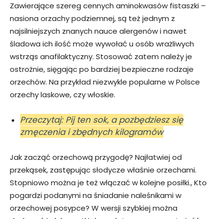
Zawierające szereg cennych aminokwasów fistaszki –
nasiona orzachy podziemnej, są też jednym z
najsilniejszych znanych nauce alergenów i nawet
śladowa ich ilość może wywołać u osób wrażliwych
wstrząs anafilaktyczny. Stosować zatem należy je
ostrożnie, sięgając po bardziej bezpieczne rodzaje
orzechów. Na przykład niezwykle popularne w Polsce
orzechy laskowe, czy włoskie.
Przeczytaj: Pij ten sok, a pozbędziesz się
zmęczenia i zbędnych kilogramów
Jak zacząć orzechową przygodę? Najłatwiej od
przekąsek, zastępując słodycze właśnie orzechami.
Stopniowo można je też włączać w kolejne posiłki., Kto
pogardzi podanymi na śniadanie naleśnikami w
orzechowej posypce? W wersji szybkiej można