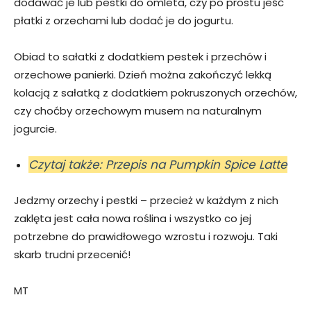
dodawać je lub pestki do omleta, czy po prostu jeść
płatki z orzechami lub dodać je do jogurtu.
Obiad to sałatki z dodatkiem pestek i przechów i
orzechowe panierki. Dzień można zakończyć lekką
kolacją z sałatką z dodatkiem pokruszonych orzechów,
czy choćby orzechowym musem na naturalnym
jogurcie.
Czytaj także: Przepis na Pumpkin Spice Latte
Jedzmy orzechy i pestki – przecież w każdym z nich
zaklęta jest cała nowa roślina i wszystko co jej
potrzebne do prawidłowego wzrostu i rozwoju. Taki
skarb trudni przecenić!
MT