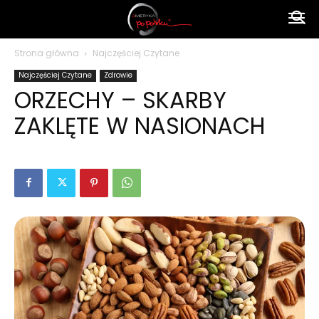
Ameryka
Strona główna
Najczęściej Czytane
Najczęściej Czytane
Zdrowie
po
ORZECHY – SKARBY
ZAKLĘTE W NASIONACH
polsku