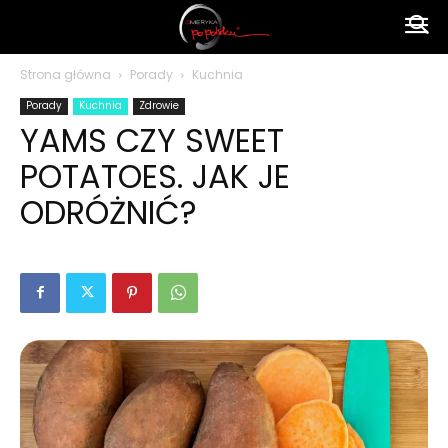
Ameryka
Strona główna
Porady
Kuchnia
Porady
Kuchnia
Zdrowie
po
YAMS CZY SWEET
POTATOES. JAK JE
polsku
ODRÓŻNIĆ?