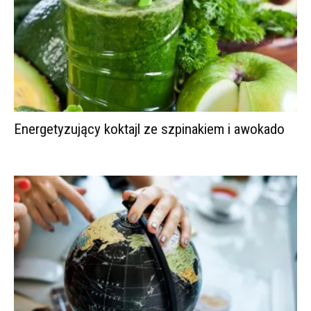
Energetyzujący koktajl ze szpinakiem i awokado