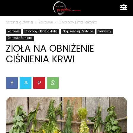
Ameryka
Strona główna
Zdrowie
Choroby i Profilaktyka
Zdrowie
Choroby i Profilaktyka
Najczęściej Czytane
Seniorzy
po
Zdrowie Seniora
ZIOŁA NA OBNIŻENIE
CIŚNIENIA KRWI
polsku