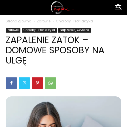
Ameryka
Strona główna
Zdrowie
Choroby i Profilaktyka
Zdrowie
Choroby i Profilaktyka
Najczęściej Czytane
po
ZAPALENIE ZATOK –
DOMOWE SPOSOBY NA
polsku
ULGĘ