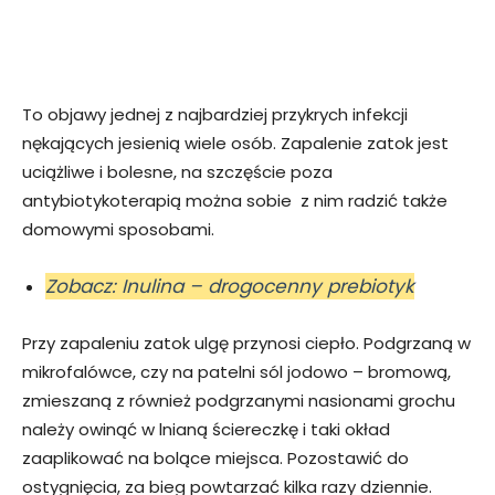
To objawy jednej z najbardziej przykrych infekcji
nękających jesienią wiele osób. Zapalenie zatok jest
uciążliwe i bolesne, na szczęście poza
antybiotykoterapią można sobie z nim radzić także
domowymi sposobami.
Zobacz: Inulina – drogocenny prebiotyk
Przy zapaleniu zatok ulgę przynosi ciepło. Podgrzaną w
mikrofalówce, czy na patelni sól jodowo – bromową,
zmieszaną z również podgrzanymi nasionami grochu
należy owinąć w lnianą ściereczkę i taki okład
zaaplikować na bolące miejsca. Pozostawić do
ostygnięcia, za bieg powtarzać kilka razy dziennie.