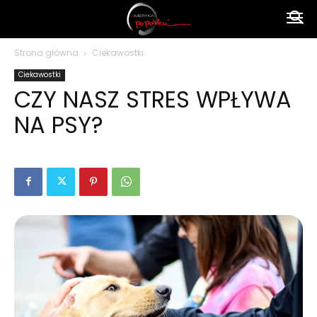
Ameryka
Strona główna
Ciekawostki
Ciekawostki
po
CZY NASZ STRES WPŁYWA
NA PSY?
polsku