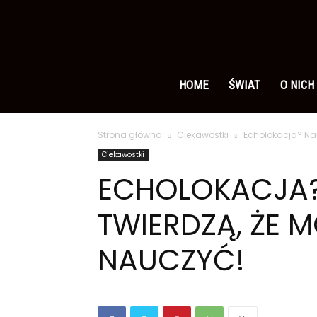
Ameryka
po
HOME
ŚWIAT
O NICH
Strona główna
Ciekawostki
Echolokacja? Nau
polsku
Ciekawostki
ECHOLOKACJA
TWIERDZĄ, ŻE M
NAUCZYĆ!