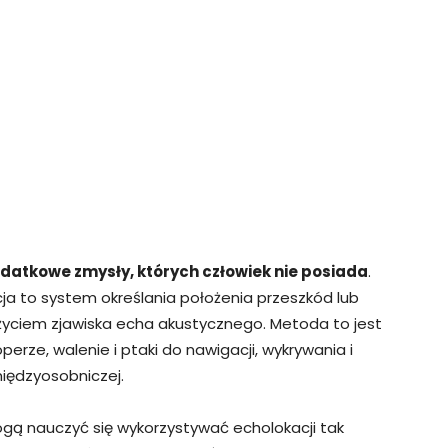
datkowe zmysły, których człowiek nie posiada
.
cja to system określania położenia przeszkód lub
życiem zjawiska echa akustycznego. Metoda to jest
erze, walenie i ptaki do nawigacji, wykrywania i
iędzyosobniczej.
ogą nauczyć się wykorzystywać echolokacji tak