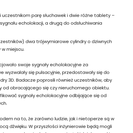
uczestnikom parę słuchawek i dwie różne tablety –
ygnału echolokacji, a drugą do odsłuchiwania
zestników) dwa trójwymiarowe cylindry o dziwnych
y w miejscu.
icjowało swoje sygnały echolokacyjne za
e wyzwalały się pulsacyjnie, przedostawały się do
dry 3D. Badacze poprosili również uczestników, aby
dziły od obracającego się czy nieruchomego obiektu.
fikować sygnały echolokacyjne odbijające się od
ych.
dem na to, że zarówno ludzie, jak i nietoperze są w
cą dźwięku. W przyszłości inżynierowie będą mogli