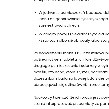
W jednym z pomieszczeń badacze dali 
jedną do generowania syntetycznego s
zarejestrowanych ech.
W drugim pokoju (niewidocznym dla uc
kształtach albo się obracały, albo stał
Po wyświetleniu monitu 15 uczestników in
pośrednictwem tabletu. Ich fale dźwiękow
drugiego pomieszczenia i uderzały w cylin
określili, czy echa, które słyszeli, pocho
Uczestnikom badania łatwiej było zidenty
obracających się cylindrów niż nieruchom
Naukowcy twierdzą, że ich praca jest dowo
stanie interpretować przedmioty za pomo