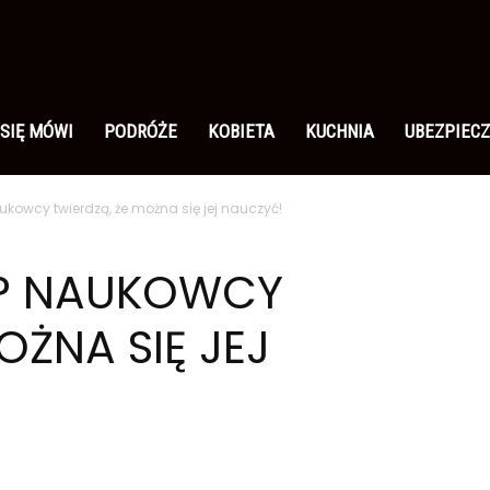
 SIĘ MÓWI
PODRÓŻE
KOBIETA
KUCHNIA
UBEZPIECZ
kowcy twierdzą, że można się jej nauczyć!
? NAUKOWCY
OŻNA SIĘ JEJ