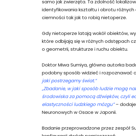
samo jak zwierzęta. Ta zdolność lokaliz
identyfikowania kształtu i obrotu różny
ciemności tak jak to robią nietoperze.
Gdy nietoperze latają wokół obiektów, wy
które odbijają się w różnych odstępach 
o geometrii, strukturze i ruchu obiektu.
Doktor Miwa Sumiya, główna autorka bada
podobny sposób widzieć i rozpoznawać 
jaki postrzegamy świat.”
„Zbadanie, w jaki sposób ludzie mogą n
środowiska za pomocą dźwięków, czyli e
elastyczności ludzkiego mózgu”
– dodaje 
Neuronowych w Osace w Japonii.
Badanie przeprowadzone przez zespół Su
konfiguracji dwóch pomieszczeń.