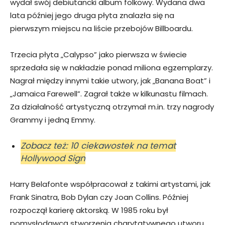
wydał swój debiutancki album folkowy. Wydana dwa
lata później jego druga płyta znalazła się na
pierwszym miejscu na liście przebojów Billboardu.
Trzecia płyta „Calypso” jako pierwsza w świecie
sprzedała się w nakładzie ponad miliona egzemplarzy.
Nagrał między innymi takie utwory, jak „Banana Boat” i
„Jamaica Farewell”. Zagrał także w kilkunastu filmach.
Za działalność artystyczną otrzymał m.in. trzy nagrody
Grammy i jedną Emmy.
Zobacz też: 10 ciekawostek na temat
Hollywood Sign
Harry Belafonte współpracował z takimi artystami, jak
Frank Sinatra, Bob Dylan czy Joan Collins. Później
rozpoczął karierę aktorską. W 1985 roku był
pomysłodawcą stworzenia charytatywnego utworu