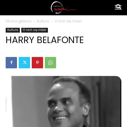
Ameryka
Strona główna
Kultura
O nich się mówi
Kultura
O nich się mówi
po
HARRY BELAFONTE
polsku