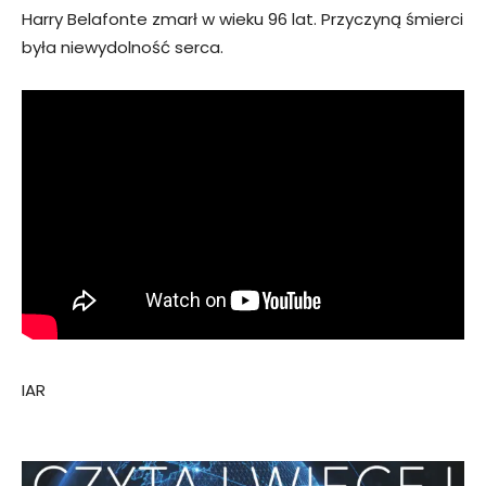
Harry Belafonte zmarł w wieku 96 lat. Przyczyną śmierci
była niewydolność serca.
IAR