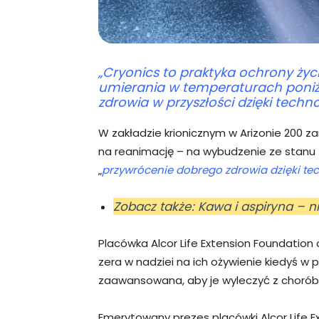
„Cryonics to praktyka ochrony ży
umierania w temperaturach poniż
zdrowia w przyszłości dzięki techn
W zakładzie krionicznym w Arizonie 200 
na reanimację – na wybudzenie ze stanu z
„
przywrócenie dobrego zdrowia dzięki tec
Zobacz także: Kawa i aspiryna – n
Placówka Alcor Life Extension Foundation
zera w nadziei na ich ożywienie kiedyś w 
zaawansowana, aby je wyleczyć z chorób, 
Emerytowany prezes placówki Alcor Life E