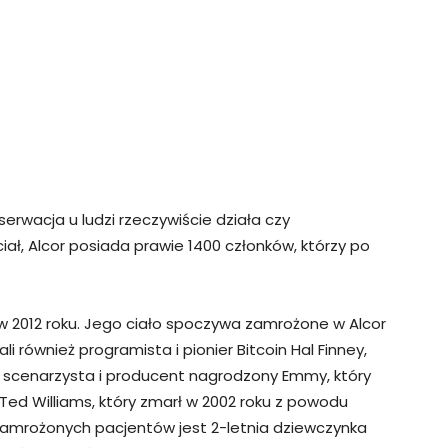
rwacja u ludzi rzeczywiście działa czy
ał, Alcor posiada prawie 1400 członków, którzy po
ł w 2012 roku. Jego ciało spoczywa zamrożone w Alcor
i również programista i pionier Bitcoin Hal Finney,
r – scenarzysta i producent nagrodzony Emmy, który
 Ted Williams, który zmarł w 2002 roku z powodu
zamrożonych pacjentów jest 2-letnia dziewczynka