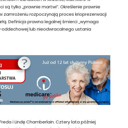
ci są tylko „prawnie martwi”. Określenie prawnie
 w zamrożeniu rozpoczynają proces krioprezerwacji
rłą. Definicja prawna legalnej śmierci „wymaga
o-oddechowej lub nieodwracalnego ustania
Freda i Lindę Chamberlain. Cztery lata później