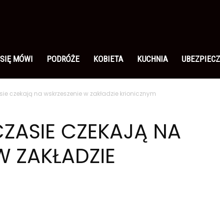
 SIĘ MÓWI
PODRÓŻE
KOBIETA
KUCHNIA
UBEZPIECZ
ie czekają na wskrzeszenie w zakładzie krionicznym
ZASIE CZEKAJĄ NA
W ZAKŁADZIE