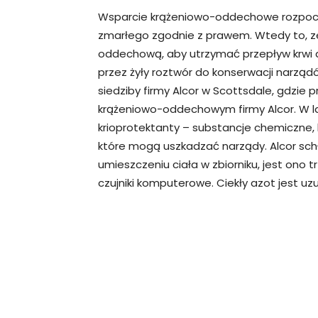
Wsparcie krążeniowo-oddechowe rozpoczy
zmarłego zgodnie z prawem. Wtedy to, z
oddechową, aby utrzymać przepływ krwi
przez żyły roztwór do konserwacji narządó
siedziby firmy Alcor w Scottsdale, gdzi
krążeniowo-oddechowym firmy Alcor. W la
krioprotektanty – substancje chemiczne, 
które mogą uszkadzać narządy. Alcor schł
umieszczeniu ciała w zbiorniku, jest ono
czujniki komputerowe. Ciekły azot jest uz