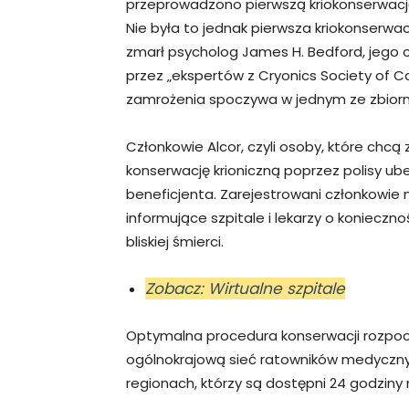
przeprowadzono pierwszą kriokonserwację
Nie była to jednak pierwsza kriokonserwacja
zmarł psycholog James H. Bedford, jego c
przez „ekspertów z Cryonics Society of Ca
zamrożenia spoczywa w jednym ze zbiorni
Członkowie Alcor, czyli osoby, które chcą
konserwację krioniczną poprzez polisy ube
beneficjenta. Zarejestrowani członkowie
informujące szpitale i lekarzy o konieczno
bliskiej śmierci.
Zobacz: Wirtualne szpitale
Optymalna procedura konserwacji rozpoczy
ogólnokrajową sieć ratowników medycznyc
regionach, którzy są dostępni 24 godziny