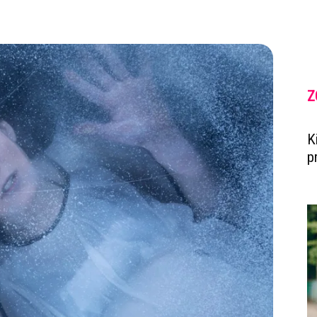
Z
K
p