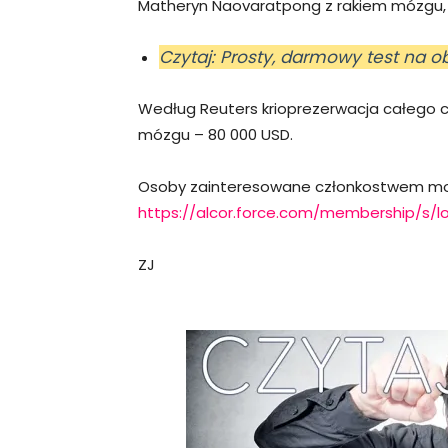
Matheryn Naovaratpong z rakiem mózgu, 
Czytaj: Prosty, darmowy test na 
Według Reuters krioprezerwacja całego ci
mózgu – 80 000 USD.
Osoby zainteresowane członkostwem mogą
https://alcor.force.com/membership/s/lo
ZJ