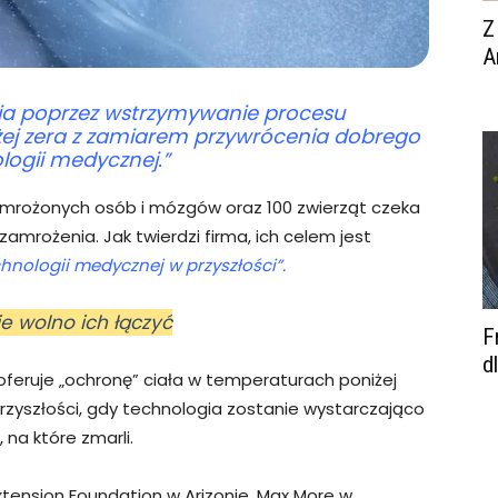
Z
A
cia poprzez wstrzymywanie procesu
ej zera z zamiarem przywrócenia dobrego
ologii medycznej.”
zamrożonych osób i mózgów oraz 100 zwierząt czeka
amrożenia. Jak twierdzi firma, ich celem jest
hnologii medycznej w przyszłości”.
ie wolno ich łączyć
F
d
 oferuje „ochronę” ciała w temperaturach poniżej
przyszłości, gdy technologia zostanie wystarczająco
na które zmarli.
xtension Foundation w Arizonie, Max More w