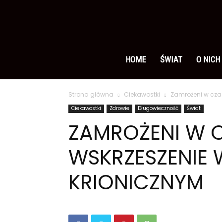
Ameryka
po
HOME
ŚWIAT
O NICH
Strona główna
Ciekawostki
Zamrożeni w czas
polsku
Ciekawostki
Zdrowie
Długowieczność
Świat
ZAMROŻENI W C
WSKRZESZENIE 
KRIONICZNYM