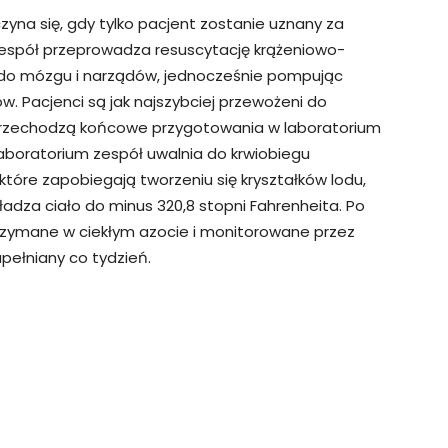
na się, gdy tylko pacjent zostanie uznany za
espół przeprowadza resuscytację krążeniowo-
 do mózgu i narządów, jednocześnie pompując
w. Pacjenci są jak najszybciej przewożeni do
e przechodzą końcowe przygotowania w laboratorium
boratorium zespół uwalnia do krwiobiegu
które zapobiegają tworzeniu się kryształków lodu,
adza ciało do minus 320,8 stopni Fahrenheita. Po
 trzymane w ciekłym azocie i monitorowane przez
upełniany co tydzień.