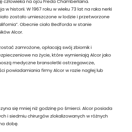
 człowieka na ojcu Freda Chamberlaina.
 w historii. W 1967 roku w wieku 73 lat na raka nerki
iało zostało umieszczone w lodzie i przetworzone
lifornia”. Obecnie ciało Bedforda w stanie
ków Alcor.
 zostać zamrożone, opłacają swój zbiornik i
zpieczeniowe na życie, które wymieniają Alcor jako
 noszą medyczne bransoletki ostrzegawcze,
ści powiadamiania firmy Alcor w razie nagłej lub
na się mniej niż godzinę po śmierci. Alcor posiada
h i siedmiu chirurgów zlokalizowanych w różnych
 na dobę.