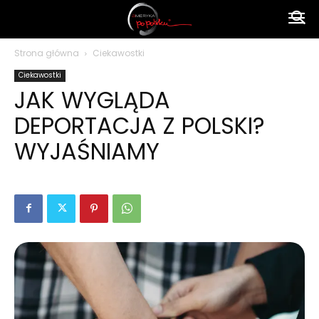
Ameryka
Strona główna
Ciekawostki
Ciekawostki
po
JAK WYGLĄDA
DEPORTACJA Z POLSKI?
polsku
WYJAŚNIAMY