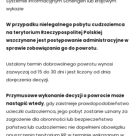
Systemie Informacyjnym Schengen lub krajowym
wykazie
W przypadku nielegalnego pobytu cudzoziemca
na terytorium Rzeczypospolitej Polskiej
wszczynane jest postępowanie administracyjne w
sprawie zobowiązania go do powrotu.
Ustalony termin dobrowolnego powrotu wynosi
zazwyczaj od 15 do 30 dni i jest liczony od dnia
doręczenia decyzji.
Przymusowe wykonanie decyzji o powrocie może
nastąpić wtedy
, gdy zaistnieje prawdopodobieństwo
ucieczki cudzoziemca, jego pobyt zostanie uznany za
zagrożenie dla obronności lub bezpieczeństwa
państwa lub cudzoziemiec nie dopełnieni obowiązku
opuszczenia terytorium RP w terminie wskazanym w