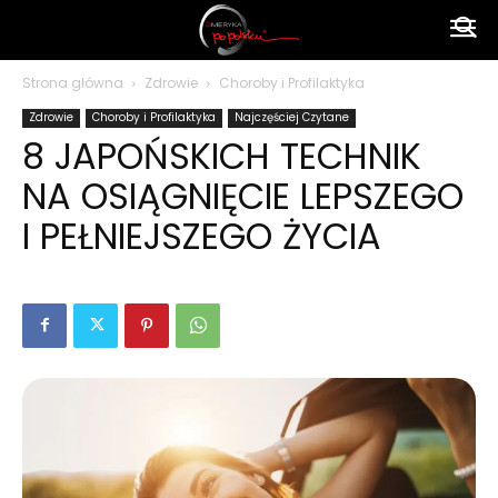
Ameryka
Strona główna
Zdrowie
Choroby i Profilaktyka
Zdrowie
Choroby i Profilaktyka
Najczęściej Czytane
po
8 JAPOŃSKICH TECHNIK
NA OSIĄGNIĘCIE LEPSZEGO
polsku
I PEŁNIEJSZEGO ŻYCIA