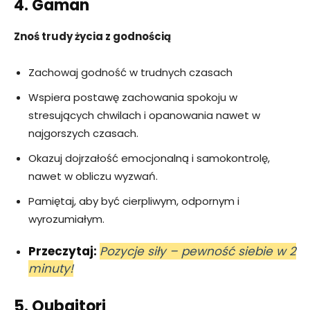
4. Gaman
Znoś trudy życia z godnością
Zachowaj godność w trudnych czasach
Wspiera postawę zachowania spokoju w
stresujących chwilach i opanowania nawet w
najgorszych czasach.
Okazuj dojrzałość emocjonalną i samokontrolę,
nawet w obliczu wyzwań.
Pamiętaj, aby być cierpliwym, odpornym i
wyrozumiałym.
Przeczytaj:
Pozycje siły – pewność siebie w 2
minuty!
5. Oubaitori