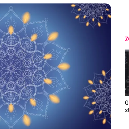
Z
G
s