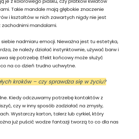
ją je z kolorowego piasku, czy płatków kwiatów
alami. Takie mandale mają głębokie znaczenie
rów i kształtów w nich zawartych nigdy nie jest
 z zachodnimi mandalami.
 siebie nadmiaru emocji. Nieważna jest tu estetyka,
dza, że należy działać instynktownie, używać barw i
wa się potrzebę. Efekt końcowy może służyć
 co na co dzień trudno uchwytne.
łych kroków – czy sprawdza się w życiu?
alne. Kiedy odczuwamy potrzebę kontaktów z
szyć, czy w inny sposób zadziałać na zmysły,
h. Wystarczy karton, talerz lub cyrkiel, który
żna już puścić wodze fantazji tworzą to co dla nas