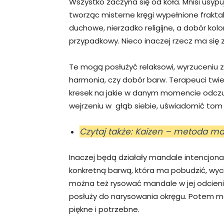
Wszystko zaczyna się od koła. Mnisi usypu
tworząc misterne kręgi wypełnione frakt
duchowe, nierzadko religijne, a dobór kolo
przypadkowy. Nieco inaczej rzecz ma się
Te mogą posłużyć relaksowi, wyrzuceniu z
harmonia, czy dobór barw. Terapeuci twier
kresek na jakie w danym momencie odczu
wejrzeniu w głąb siebie, uświadomić tom
Czytaj także: Kaizen – metoda ma
Inaczej będą działały mandale intencjon
konkretną barwą, która ma pobudzić, wyci
można też rysować mandale w jej odcieniac
posłuży do narysowania okręgu. Potem mo
piękne i potrzebne.