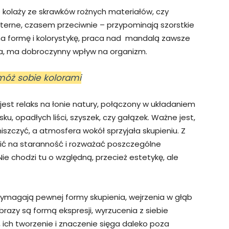
kolaży ze skrawków rożnych materiałów, czy
isterne, czasem przeciwnie – przypominają szorstkie
na formę i kolorystykę, praca nad mandalą zawsze
aka, ma dobroczynny wpływ na organizm.
móż sobie kolorami
st relaks na łonie natury, połączony w układaniem
ku, opadłych liści, szyszek, czy gałązek. Ważne jest,
iszczyć, a atmosfera wokół sprzyjała skupieniu. Z
ć na staranność i rozważać poszczególne
ie chodzi tu o względną, przecież estetykę, ale
wymagają pewnej formy skupienia, wejrzenia w głąb
brazy są formą ekspresji, wyrzucenia z siebie
, ich tworzenie i znaczenie sięga daleko poza