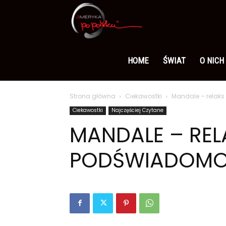
Ameryka
po
HOME
ŚWIAT
O NICH
Strona główna
Ciekawostki
Mandale – relaks
polsku
Ciekawostki
Najczęściej Czytane
MANDALE – REL
PODŚWIADOMO