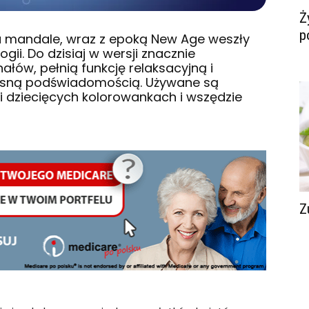
Ż
p
u mandale, wraz z epoką New Age weszły
gii. Do dzisiaj w wersji znacznie
łów, pełnią funkcję relaksacyjną i
sną podświadomością. Używane są
k i dziecięcych kolorowankach i wszędzie
Z