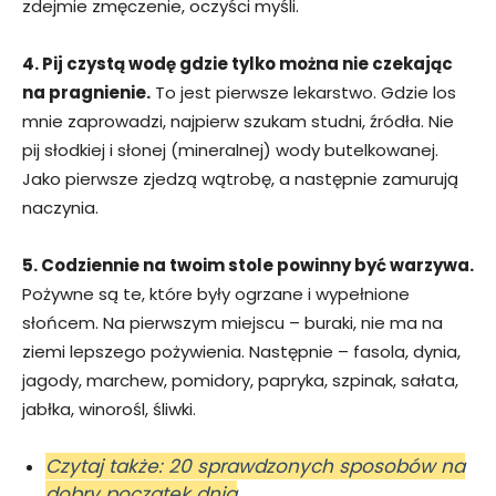
zdejmie zmęczenie, oczyści myśli.
4. Pij czystą wodę gdzie tylko można nie czekając
na pragnienie.
To jest pierwsze lekarstwo. Gdzie los
mnie zaprowadzi, najpierw szukam studni, źródła. Nie
pij słodkiej i słonej (mineralnej) wody butelkowanej.
Jako pierwsze zjedzą wątrobę, a następnie zamurują
naczynia.
5. Codziennie na twoim stole powinny być warzywa.
Pożywne są te, które były ogrzane i wypełnione
słońcem. Na pierwszym miejscu – buraki, nie ma na
ziemi lepszego pożywienia. Następnie – fasola, dynia,
jagody, marchew, pomidory, papryka, szpinak, sałata,
jabłka, winorośl, śliwki.
Czytaj także: 20 sprawdzonych sposobów na
dobry początek dnia