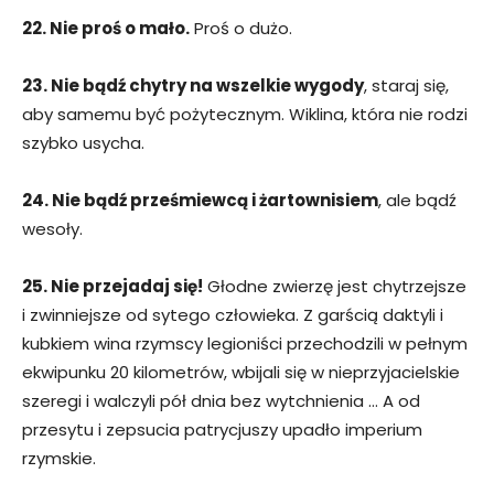
22. Nie proś o mało.
Proś o dużo.
23. Nie bądź chytry na wszelkie wygody
, staraj się,
aby samemu być pożytecznym. Wiklina, która nie rodzi
szybko usycha.
24. Nie bądź prześmiewcą i żartownisiem
, ale bądź
wesoły.
25. Nie przejadaj się!
Głodne zwierzę jest chytrzejsze
i zwinniejsze od sytego człowieka. Z garścią daktyli i
kubkiem wina rzymscy legioniści przechodzili w pełnym
ekwipunku 20 kilometrów, wbijali się w nieprzyjacielskie
szeregi i walczyli pół dnia bez wytchnienia … A od
przesytu i zepsucia patrycjuszy upadło imperium
rzymskie.