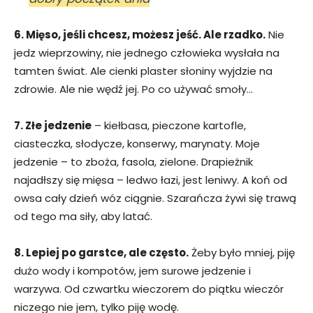
6. Mięso, jeśli chcesz, możesz jeść. Ale rzadko.
Nie
jedz wieprzowiny, nie jednego człowieka wysłała na
tamten świat. Ale cienki plaster słoniny wyjdzie na
zdrowie. Ale nie wędź jej. Po co używać smoły…
7. Złe jedzenie
– kiełbasa, pieczone kartofle,
ciasteczka, słodycze, konserwy, marynaty. Moje
jedzenie – to zboża, fasola, zielone. Drapieżnik
najadłszy się mięsa – ledwo łazi, jest leniwy. A koń od
owsa cały dzień wóz ciągnie. Szarańcza żywi się trawą
od tego ma siły, aby latać.
8. Lepiej po garstce, ale często.
Żeby było mniej, piję
dużo wody i kompotów, jem surowe jedzenie i
warzywa. Od czwartku wieczorem do piątku wieczór
niczego nie jem, tylko piję wodę.