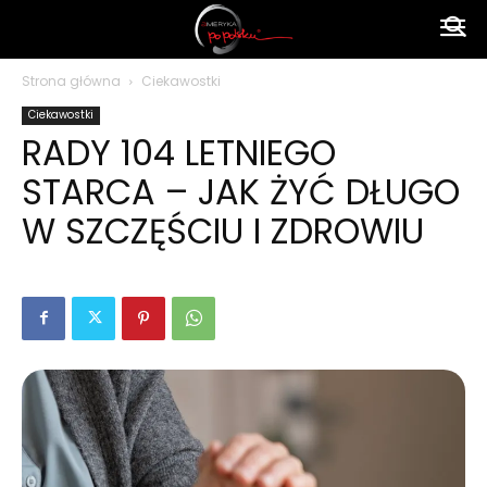
Ameryka
Strona główna
Ciekawostki
Ciekawostki
po
RADY 104 LETNIEGO
STARCA – JAK ŻYĆ DŁUGO
polsku
W SZCZĘŚCIU I ZDROWIU