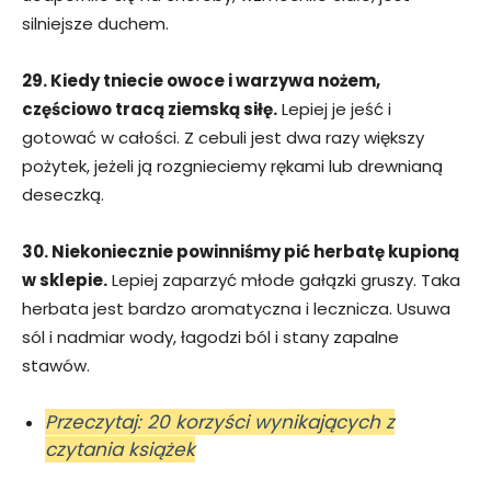
silniejsze duchem.
29. Kiedy tniecie owoce i warzywa nożem,
częściowo tracą ziemską siłę.
Lepiej je jeść i
gotować w całości. Z cebuli jest dwa razy większy
pożytek, jeżeli ją rozgnieciemy rękami lub drewnianą
deseczką.
30. Niekoniecznie powinniśmy pić herbatę kupioną
w sklepie.
Lepiej zaparzyć młode gałązki gruszy. Taka
herbata jest bardzo aromatyczna i lecznicza. Usuwa
sól i nadmiar wody, łagodzi ból i stany zapalne
stawów.
Przeczytaj: 20 korzyści wynikających z
czytania książek