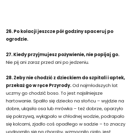
26. Po kolacji jeszcze pół godziny spaceruj po
ogrodzie.
27. Kiedy przyjmujesz pożywienie, nie popijaj go.
Nie pij ani zaraz przed ani po jedzeniu.
28. Żeby nie chodzić z dzieckiem do szpitali i aptek,
przekaż go w ręce Przyrody.
Od najmłodszych lat
uczmy go chodzić boso. To jest najsilniejsze
hartowanie. Spaliło się dziecko na słońcu – wyjdzie na
dobre, ukąsiła osa lub mrówka – też dobrze, oparzyło
się pokrzywą, wykąpało w chłodnej wodzie, podrapało
się kolcami, zjadło coś opadłego w sadzie – to znaczy
uodporniło się na choroby, wzmocniło ciało, jest