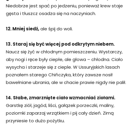
Niedobrze jest spać po jedzeniu, ponieważ krew staje
gęsta i tłuszcz osadza się na naczyniach.
12. Mniej siedź,
ale śpij do woli.
13. Staraj się być więcej pod odkrytym niebem.
Naucz się żyć w chłodnym pomieszczeniu. Wystarczy,
aby nogi i ręce były ciepłe, ale głowa – chłodna. Ciało
wysycha i starzeje się z cieple. W Ussuryjskich lasach
poznałem starego Chińczyka, który zawsze nosił
bawełniane ubrania, ale w chacie prawie nigdy nie palił.
14. Słabe, zmarznięte ciało wzmacniać ziołami.
Garstkę ziół, jagód, liści, gałązek porzeczki, maliny,
poziomki zaparzaj wrzątkiem i pij cały dzień. Zimą
przyniesie to dużo pożytku.