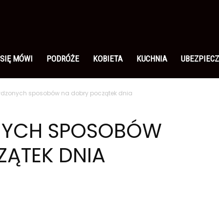
 SIĘ MÓWI
PODRÓŻE
KOBIETA
KUCHNIA
UBEZPIECZ
wdzonych sposobów na dobry początek dnia
NYCH SPOSOBÓW
ZĄTEK DNIA