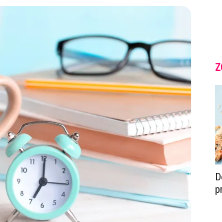
Z
D
p