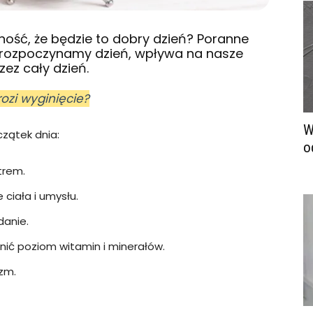
ość, że będzie to dobry dzień? Poranne
ak rozpoczynamy dzień, wpływa na nasze
ez cały dzień.
ozi wyginięcie?
W
zątek dnia:
o
trem.
 ciała i umysłu.
danie.
nić poziom witamin i minerałów.
izm.