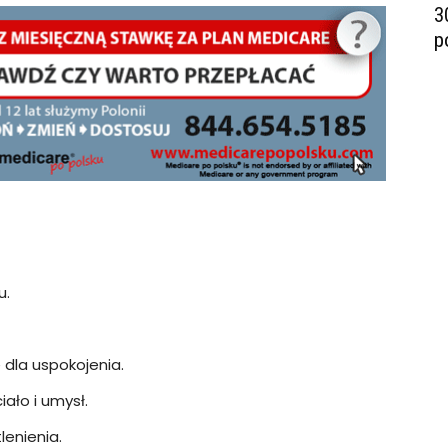
3
p
u.
dla uspokojenia.
ało i umysł.
lenienia.