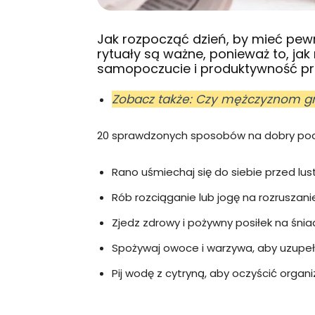
Jak rozpocząć dzień, by mieć pewn
rytuały są ważne, ponieważ to, j
samopoczucie i produktywność prz
Zobacz także: Czy mężczyznom gr
20 sprawdzonych sposobów na dobry poc
Rano uśmiechaj się do siebie przed lus
Rób rozciąganie lub jogę na rozruszanie
Zjedz zdrowy i pożywny posiłek na śnia
Spożywaj owoce i warzywa, aby uzupeł
Pij wodę z cytryną, aby oczyścić organ