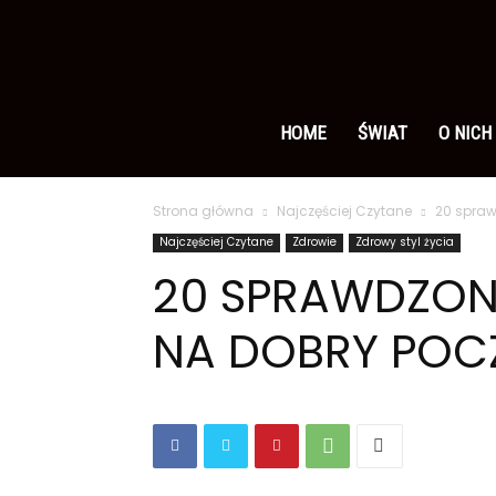
Ameryka
po
HOME
ŚWIAT
O NICH
Strona główna
Najczęściej Czytane
20 spra
polsku
Najczęściej Czytane
Zdrowie
Zdrowy styl życia
20 SPRAWDZO
NA DOBRY POC