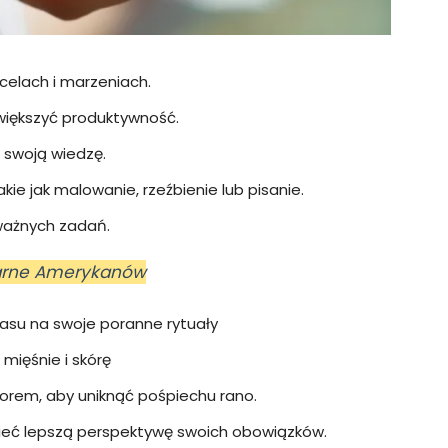
 celach i marzeniach.
większyć produktywność.
ć swoją wiedzę.
kie jak malowanie, rzeźbienie lub pisanie.
 ważnych zadań.
inarne Amerykanów
asu na swoje poranne rytuały
mięśnie i skórę
zorem, aby uniknąć pośpiechu rano.
mieć lepszą perspektywę swoich obowiązków.