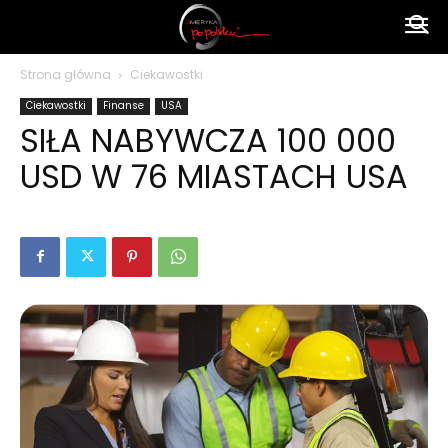
Ameryka
Strona główna
Ciekawostki
Ciekawostki
Finanse
USA
po
SIŁA NABYWCZA 100 000
USD W 76 MIASTACH USA
polsku