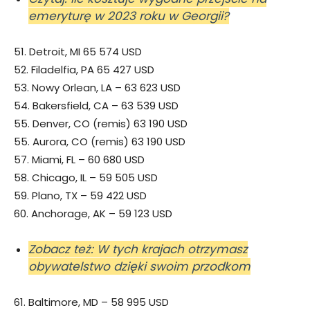
emeryturę w 2023 roku w Georgii?
51. Detroit, MI 65 574 USD
52. Filadelfia, PA 65 427 USD
53. Nowy Orlean, LA – 63 623 USD
54. Bakersfield, CA – 63 539 USD
55. Denver, CO (remis) 63 190 USD
55. Aurora, CO (remis) 63 190 USD
57. Miami, FL – 60 680 USD
58. Chicago, IL – 59 505 USD
59. Plano, TX – 59 422 USD
60. Anchorage, AK – 59 123 USD
Zobacz też: W tych krajach otrzymasz
obywatelstwo dzięki swoim przodkom
61. Baltimore, MD – 58 995 USD