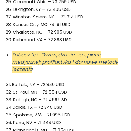
25. Cincinnati, Ohio – 73 759 USD
26. Lexington, KY – 73 405 USD
27. Winston-Salem, NC – 73 214 USD
28. Kansas City, MO 73 191 USD
29. Charlotte, NC – 72 985 USD
30. Richmond, VA – 72 888 USD
Zobacz też: Oszczędzanie na opiece
medycznej: profilaktyka i domowe metody
leczenia
31. Buffalo, NY – 72 840 USD
32. St. Paul, MN – 72 554 USD
33. Raleigh, NC – 72 459 USD
34 Dallas, TX – 72 345 USD
35. Spokane, WA – 71 995 USD
36. Reno, NV – 71 443 USD
37. Minneapolis, MN – 71 354 USD