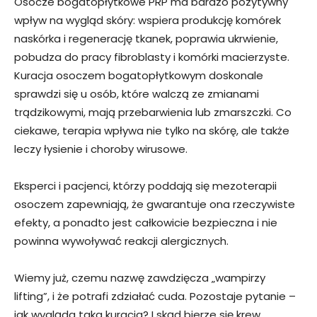
Osocze bogatopłytkowe PRP ma bardzo pozytywny
wpływ na wygląd skóry: wspiera produkcję komórek
naskórka i regenerację tkanek, poprawia ukrwienie,
pobudza do pracy fibroblasty i komórki macierzyste.
Kuracja osoczem bogatopłytkowym doskonale
sprawdzi się u osób, które walczą ze zmianami
trądzikowymi, mają przebarwienia lub zmarszczki. Co
ciekawe, terapia wpływa nie tylko na skórę, ale także
leczy łysienie i choroby wirusowe.
Eksperci i pacjenci, którzy poddają się mezoterapii
osoczem zapewniają, że gwarantuje ona rzeczywiste
efekty, a ponadto jest całkowicie bezpieczna i nie
powinna wywoływać reakcji alergicznych.
Wiemy już, czemu nazwę zawdzięcza „wampirzy
lifting”, i że potrafi zdziałać cuda. Pozostaje pytanie –
jak wygląda taka kuracja? I skąd bierze się krew