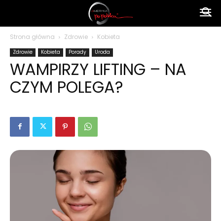
Ameryka
Strona główna
Zdrowie
Kobieta
Zdrowie
Kobieta
Porady
Uroda
po
WAMPIRZY LIFTING – NA
CZYM POLEGA?
polsku