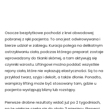
Osocze bezpłytkowe pochodzi z krwi obwodowej
pobranej z ręki pacjenta. To ona jest odwirowywana i
bierze udział w zabiegu. Kuracja polega na delikatnym
ostrzykiwaniu ciała, podczas którego preparat zostaje
wprowadzony do tkanki skórnej, a tam aktywują się
czynniki wzrostu. Liftingowi można poddać wszystkie
rejony ciała, które nie wykazują elastyczności. Są to na
przykład twarz, szyja i dekolt, a także dłonie. Ponadto,
wampirzy lifting może być stosowany tam, gdzie u
pacjenta występują blizny lub rozstępy.
Pierwsze drobne rezultaty widać już po 2 tygodniach,
na te większe czeka się do około 3 miesięcy. Eksperci