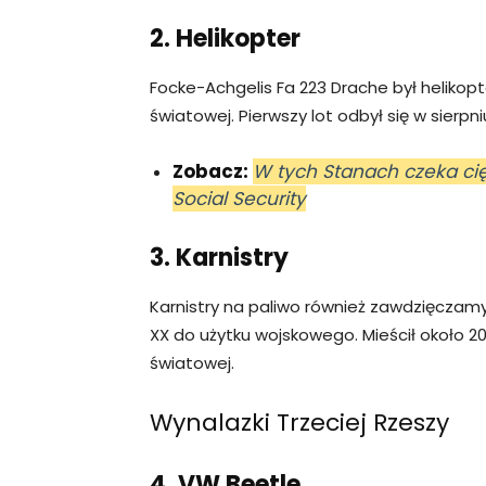
2. Helikopter
Focke-Achgelis Fa 223 Drache był heliko
światowej. Pierwszy lot odbył się w sierpn
Zobacz:
W tych Stanach czeka ci
Social Security
3. Karnistry
Karnistry na paliwo również zawdzięczam
XX do użytku wojskowego. Mieścił około 20 
światowej.
Wynalazki Trzeciej Rzeszy
4. VW Beetle