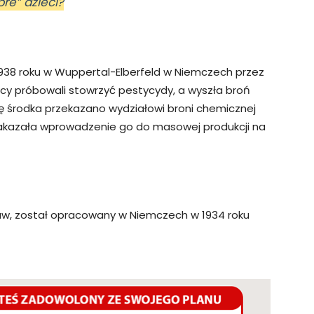
re” dzieci?
1938 roku w Wuppertal-Elberfeld w Niemczech przez
y próbowali stowrzyć pestycydy, a wyszła broń
ę środka przekazano wydziałowi broni chemicznej
a nakazała wprowadzenie go do masowej produkcji na
raw, został opracowany w Niemczech w 1934 roku