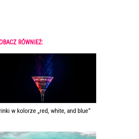
OBACZ RÓWNIEŻ:
rinki w kolorze „red, white, and blue”