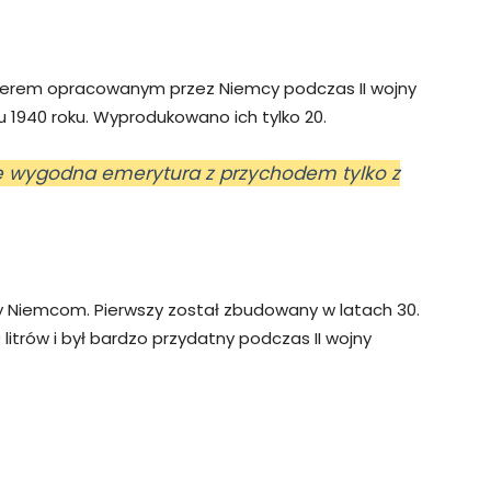
pterem opracowanym przez Niemcy podczas II wojny
iu 1940 roku. Wyprodukowano ich tylko 20.
ę wygodna emerytura z przychodem tylko z
y Niemcom. Pierwszy został zbudowany w latach 30.
litrów i był bardzo przydatny podczas II wojny