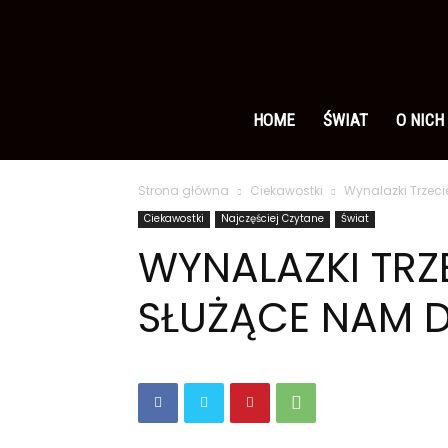
Ameryka
po
HOME
ŚWIAT
O NICH
Strona główna
Ciekawostki
Wynalazki Trzeci
polsku
Ciekawostki
Najczęściej Czytane
Świat
WYNALAZKI TRZ
SŁUŻĄCE NAM D