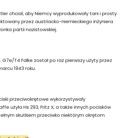
itler chciał, aby Niemcy wyprodukowały tani i prosty
ktowany przez austriacko-niemieckiego inżyniera
ka partii nazistowskiej.
 G7e/T4 Falke został po raz pierwszy użyty przez
arcu 1943 roku.
iski przeciwokrętowe wykorzystywały
e użyła Hs 293, Fritz X, a także innych pocisków
elnym skutkiem przeciwko niektórym okrętom