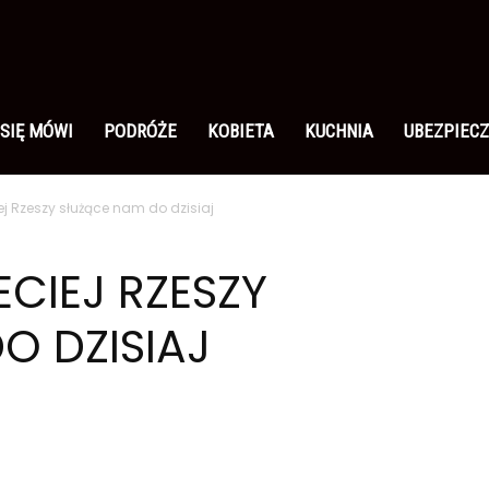
 SIĘ MÓWI
PODRÓŻE
KOBIETA
KUCHNIA
UBEZPIECZ
ej Rzeszy służące nam do dzisiaj
ECIEJ RZESZY
O DZISIAJ