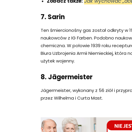
Zobacz także:
Jak wychować „dob
7. Sarin
Ten śmiercionośny gas został odkryty w 
naukowców z IG Farben. Podobno naukowc
chemiczna. W połowie 1939 roku receptur
Biura Uzbrojenia Armii Niemieckiej, któr
użytek wojenny.
8. Jägermeister
Jägermeister, wykonany z 56 ziół i przyp
przez Wilhelma i Curta Mast.