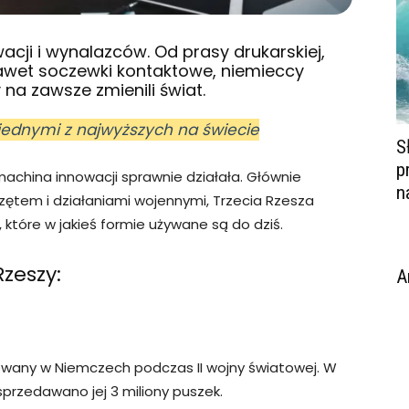
acji i wynalazców. Od prasy drukarskiej,
nawet soczewki kontaktowe, niemieccy
 na zawsze zmienili świat.
jednymi z najwyższych na świecie
S
p
achina innowacji sprawnie działała. Głównie
n
zętem i działaniami wojennymi, Trzecia Rzesza
które w jakieś formie używane są do dziś.
Rzeszy:
A
owany w Niemczech podczas II wojny światowej. W
 sprzedawano jej 3 miliony puszek.