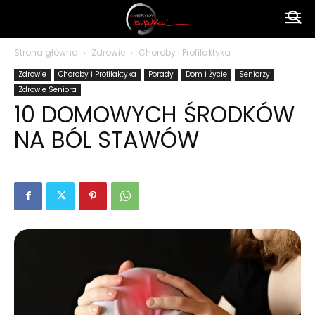
Ameryka
Strona główna
Zdrowie
Choroby i Profilaktyka
Zdrowie
Choroby i Profilaktyka
Porady
Dom i Życie
Seniorzy
po
Zdrowie Seniora
10 DOMOWYCH ŚRODKÓW
NA BÓL STAWÓW
polsku