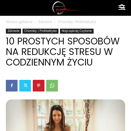
Ameryka
Strona główna
Zdrowie
Choroby i Profilaktyka
Zdrowie
Choroby i Profilaktyka
Najczęściej Czytane
po
10 PROSTYCH SPOSOBÓW
NA REDUKCJĘ STRESU W
polsku
CODZIENNYM ŻYCIU