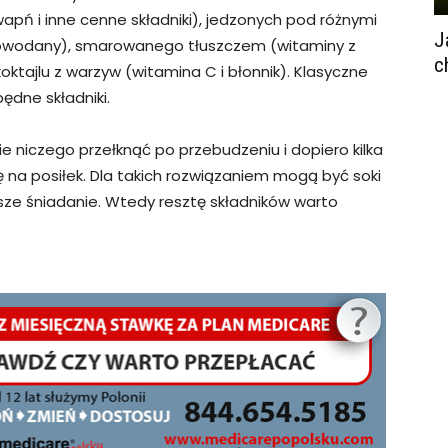
 wapń i inne cenne składniki), jedzonych pod różnymi
J
owodany), smarowanego tłuszczem (witaminy z
c
 koktajlu z warzyw (witamina C i błonnik). Klasyczne
ędne składniki.
ie niczego przełknąć po przebudzeniu i dopiero kilka
 na posiłek. Dla takich rozwiązaniem mogą być soki
e śniadanie. Wtedy resztę składników warto