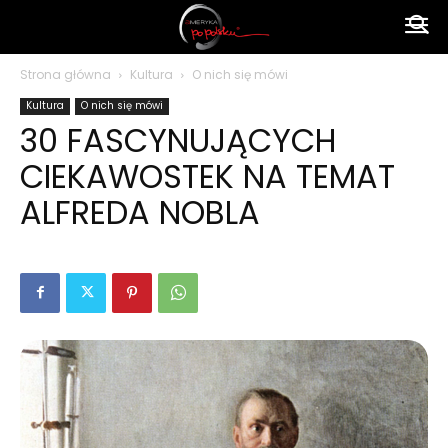
Ameryka
Strona główna
Kultura
O nich się mówi
Kultura
O nich się mówi
po
30 FASCYNUJĄCYCH
CIEKAWOSTEK NA TEMAT
polsku
ALFREDA NOBLA