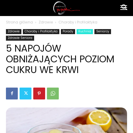
Ameryka
Strona główna
Zdrowie
Choroby i Profilaktyka
Zdrowie
Choroby i Profilaktyka
Porady
Kuchnia
Seniorzy
po
Zdrowie Seniora
5 NAPOJÓW
OBNIŻAJĄCYCH POZIOM
polsku
CUKRU WE KRWI