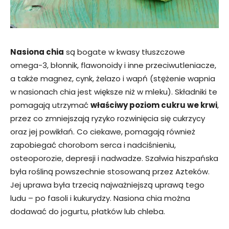
Nasiona chia
są bogate w kwasy tłuszczowe
omega-3, błonnik, flawonoidy i inne przeciwutleniacze,
a także magnez, cynk, żelazo i wapń (stężenie wapnia
w nasionach chia jest większe niż w mleku). Składniki te
pomagają utrzymać
właściwy poziom cukru we krwi
,
przez co zmniejszają ryzyko rozwinięcia się cukrzycy
oraz jej powikłań. Co ciekawe, pomagają również
zapobiegać chorobom serca i nadciśnieniu,
osteoporozie, depresji i nadwadze. Szałwia hiszpańska
była rośliną powszechnie stosowaną przez Azteków.
Jej uprawa była trzecią najważniejszą uprawą tego
ludu – po fasoli i kukurydzy. Nasiona chia można
dodawać do jogurtu, płatków lub chleba.