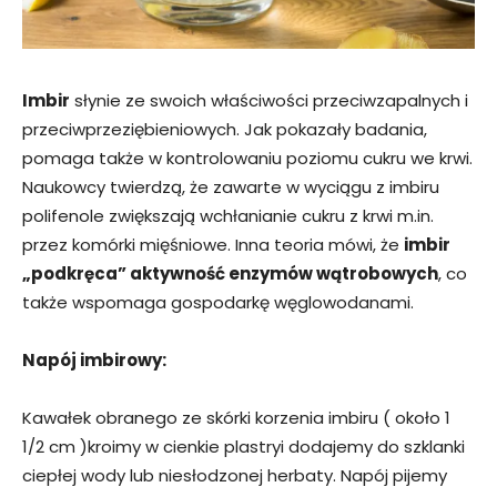
Imbir
słynie ze swoich właściwości przeciwzapalnych i
przeciwprzeziębieniowych. Jak pokazały badania,
pomaga także w kontrolowaniu poziomu cukru we krwi.
Naukowcy twierdzą, że zawarte w wyciągu z imbiru
polifenole zwiększają wchłanianie cukru z krwi m.in.
przez komórki mięśniowe. Inna teoria mówi, że
imbir
„podkręca” aktywność enzymów wątrobowych
, co
także wspomaga gospodarkę węglowodanami.
Napój imbirowy:
Kawałek obranego ze skórki korzenia imbiru ( około 1
1/2 cm )kroimy w cienkie plastryi dodajemy do szklanki
ciepłej wody lub niesłodzonej herbaty. Napój pijemy