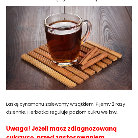
Laskę cynamonu zalewamy wrzątkiem. Pijemy 2 razy
dziennie. Herbatka reguluje poziom cukru we krwi.
Uwaga! Jeżeli masz zdiagnozowaną
cukrzycę, przed zastosowaniem