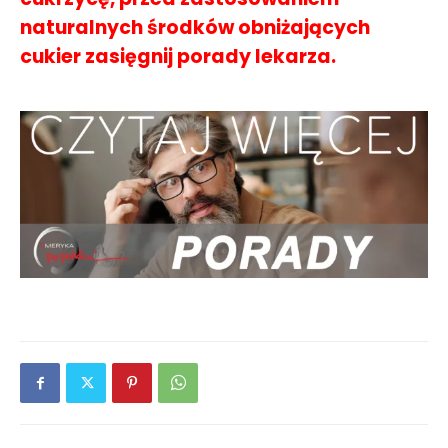
naturalnych środków obniżających
cukier zasięgnij porady lekarza.