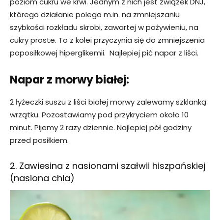
poziom cukru we krwi. Jednym z nich jest związek DNJ,
którego działanie polega m.in. na zmniejszaniu
szybkości rozkładu skrobi, zawartej w pożywieniu, na
cukry proste. To z kolei przyczynia się do zmniejszenia
poposiłkowej hiperglikemii. Najlepiej pić napar z liści.
Napar z morwy białej:
2 łyżeczki suszu z liści białej morwy zalewamy szklanką
wrzątku. Pozostawiamy pod przykryciem około 10
minut. Pijemy 2 razy dziennie. Najlepiej pół godziny
przed posiłkiem.
2. Zawiesina z nasionami szałwii hiszpańskiej
(nasiona chia)